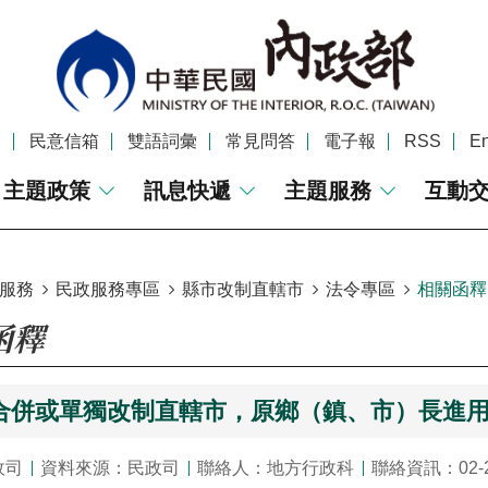
覽
民意信箱
雙語詞彙
常見問答
電子報
RSS
En
主題政策
訊息快遞
主題服務
互動
服務
民政服務專區
縣市改制直轄市
法令專區
相關函釋
函釋
合併或單獨改制直轄市，原鄉（鎮、市）長進
政司
資料來源：民政司
聯絡人：地方行政科
聯絡資訊：02-2