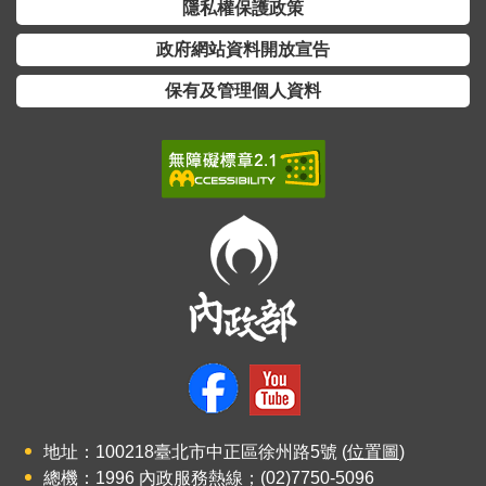
交
隱私權保護政策
流
政府網站資料開放宣告
回
保有及管理個人資料
首
頁
網
站
導
覽
民
意
信
箱
雙
地址：100218臺北市中正區徐州路5號 (
位置圖
)
語
總機：1996 內政服務熱線；(02)7750-5096