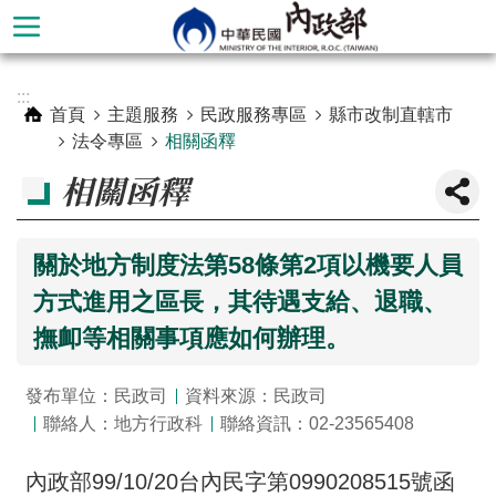
跳到主要內容區塊
進
:::
階
首頁
主題服務
民政服務專區
縣市改制直轄市
搜
法令專區
相關函釋
尋
相關函釋
關於地方制度法第58條第2項以機要人員
方式進用之區長，其待遇支給、退職、
撫卹等相關事項應如何辦理。
發布單位：民政司
資料來源：民政司
聯絡人：地方行政科
聯絡資訊：02-23565408
本
部
內政部99/10/20台內民字第0990208515號函
簡