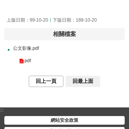
介
主
上版日期：99-10-20
下版日期：188-10-20
題
政
相關檔案
策
公文影像.pdf
訊
息
pdf
快
遞
回上一頁
回最上面
主
題
服
務
:::
互
網站安全政策
動