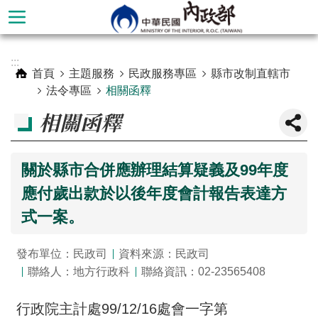
跳到主要內容區塊
進
:::
階
首頁
主題服務
民政服務專區
縣市改制直轄市
搜
法令專區
相關函釋
尋
相關函釋
關於縣市合併應辦理結算疑義及99年度
應付歲出款於以後年度會計報告表達方
式一案。
發布單位：民政司
資料來源：民政司
聯絡人：地方行政科
聯絡資訊：02-23565408
本
部
行政院主計處99/12/16處會一字第
簡