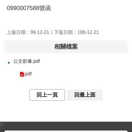
介
0990007588號函
主
題
上版日期：99-12-21
下版日期：188-12-21
政
策
相關檔案
訊
息
公文影像.pdf
快
遞
pdf
主
題
回上一頁
回最上面
服
務
互
:::
動