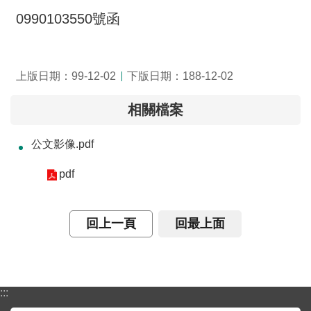
介
0990103550號函
主
題
上版日期：99-12-02
下版日期：188-12-02
政
策
相關檔案
訊
息
公文影像.pdf
快
遞
pdf
主
題
回上一頁
回最上面
服
務
互
:::
動