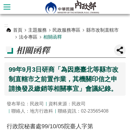
跳到主要內容區塊
進
:::
階
首頁
主題服務
民政服務專區
縣市改制直轄市
搜
法令專區
相關函釋
尋
相關函釋
99年9月3日研商「為因應臺北等縣市改
制直轄市之前置作業，其機關印信之申
請換發及繳銷等相關事宜」會議紀錄。
發布單位：民政司
資料來源：民政司
聯絡人：地方行政科
聯絡資訊：02-23565408
本
部
行政院秘書處99/10/05院臺人字第
簡