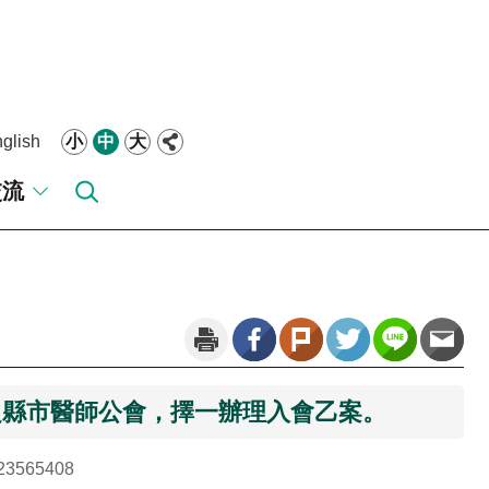
glish
小
中
大
交流
之縣市醫師公會，擇一辦理入會乙案。
3565408