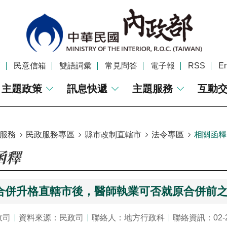
覽
民意信箱
雙語詞彙
常見問答
電子報
RSS
En
主題政策
訊息快遞
主題服務
互動
服務
民政服務專區
縣市改制直轄市
法令專區
相關函釋
函釋
合併升格直轄市後，醫師執業可否就原合併前
政司
資料來源：民政司
聯絡人：地方行政科
聯絡資訊：02-2