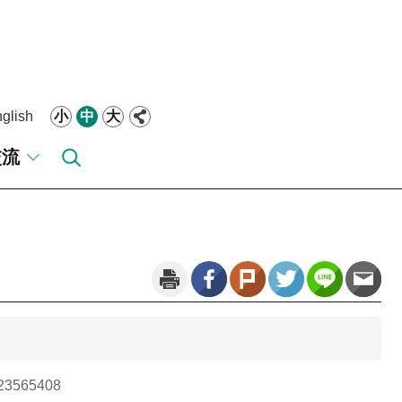
glish
小
中
大
交流
。
3565408