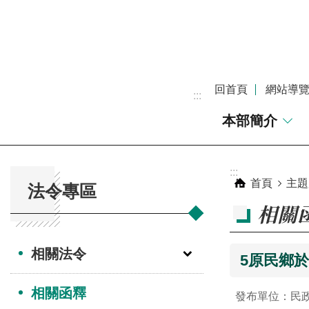
跳到主要內容區塊
回首頁
網站導
:::
本部簡介
:::
:::
首頁
主題
法令專區
相關
相關法令
5原民鄉
相關函釋
發布單位：民