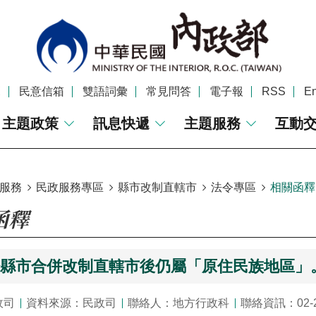
覽
民意信箱
雙語詞彙
常見問答
電子報
RSS
En
主題政策
訊息快遞
主題服務
互動
服務
民政服務專區
縣市改制直轄市
法令專區
相關函釋
函釋
於縣市合併改制直轄市後仍屬「原住民族地區」
政司
資料來源：民政司
聯絡人：地方行政科
聯絡資訊：02-2