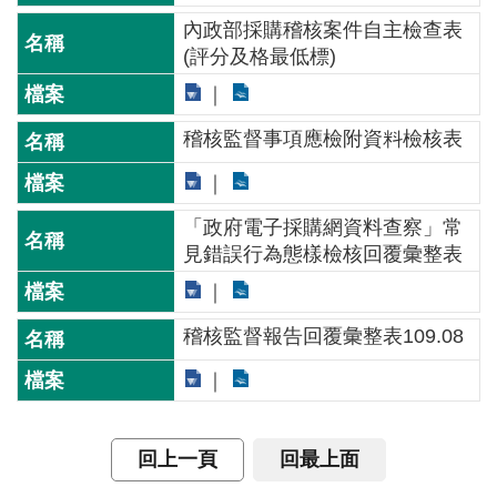
介
內政部採購稽核案件自主檢查表
(評分及格最低標)
主
題
政
稽核監督事項應檢附資料檢核表
策
訊
息
「政府電子採購網資料查察」常
快
見錯誤行為態樣檢核回覆彙整表
遞
主
稽核監督報告回覆彙整表109.08
題
服
務
互
回上一頁
回最上面
動