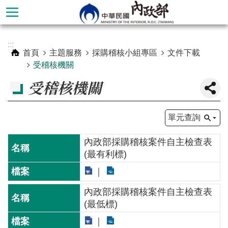
跳到主要內容區塊
進
:::
階
首頁
主題服務
採購稽核小組專區
文件下載
搜
受稽核機關
尋
受稽核機關
單元查詢
內政部採購稽核案件自主檢查表
(最有利標)
內政部採購稽核案件自主檢查表
本
(最低標)
部
簡