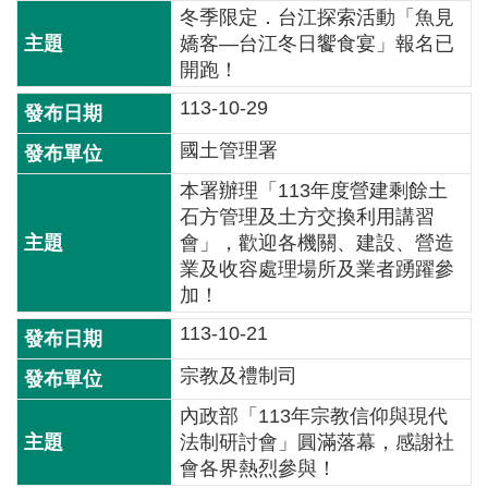
冬季限定．台江探索活動「魚見
全
嬌客—台江冬日饗食宴」報名已
政
開跑！
策
113-10-29
隱
國土管理署
私
權
本署辦理「113年度營建剩餘土
保
石方管理及土方交換利用講習
護
會」，歡迎各機關、建設、營造
政
業及收容處理場所及業者踴躍參
策
加！
113-10-21
政
府
宗教及禮制司
網
站
內政部「113年宗教信仰與現代
資
法制研討會」圓滿落幕，感謝社
料
會各界熱烈參與！