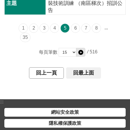
裝技術訓練 （南區梯次）招訓公
告
...
1
2
3
4
5
6
7
8
35
/
516
每頁筆數
回上一頁
回最上面
:::
網站安全政策
隱私權保護政策