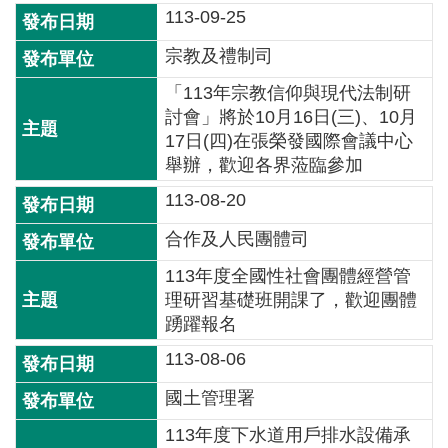
開
113-09-25
放
宣
宗教及禮制司
告
「113年宗教信仰與現代法制研
討會」將於10月16日(三)、10月
保
17日(四)在張榮發國際會議中心
有
舉辦，歡迎各界蒞臨參加
及
管
113-08-20
理
合作及人民團體司
個
人
113年度全國性社會團體經營管
資
理研習基礎班開課了，歡迎團體
料
踴躍報名
113-08-06
國土管理署
113年度下水道用戶排水設備承