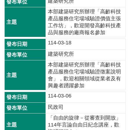
建築研究所
介
本部建築研究所辦理「高齡科技
主
產品服務住宅場域驗證價值主張
題
工作坊」，歡迎開發高齡科技產
政
品與服務的廠商報名參加
策
114-03-18
訊
建築研究所
息
本部建築研究所辦理「高齡科技
快
產品服務住宅場域驗證徵案說明
遞
會」，歡迎相關領域從業者及有
主
興趣者踴躍參加
題
114-03-06
服
務
民政司
互
「自由的旋律－從審查到開放」
動
114年言論自由日紀念講座，歡