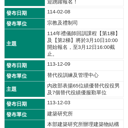
交
迎踴躍報名！
流
114-02-08
回
宗教及禮制司
首
114年禮儀師回訓課程【第1梯】
頁
及【第2梯】將於3月10日10:00
開始報名，至3月12日16:00截
網
止。
站
導
113-12-09
覽
替代役訓練及管理中心
民
內政部表揚65位績優替代役役男
意
及7個替代役績優服勤單位
信
113-12-03
箱
建築研究所
雙
語
本部建築研究所辦理建築物結構