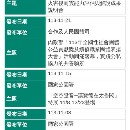
詞
火害後耐震能力評估與解說成果
彙
說明會
113-11-21
常
見
合作及人民團體司
問
內政部「113年全國性社會團體
答
公益貢獻獎及績優職業團體表揚
大會」活動圓滿落幕，實踐公私
電
協力的共善願景
子
報
113-11-15
國家公園署
RSS
「空谷跫音─漢寶德在太魯閣」
English
特展 11/8-12/23登場
113-11-08
網
站
國家公園署
安