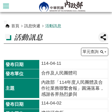
跳到主要內容區塊
進
:::
階
首頁
訊息快遞
活動訊息
搜
活動訊息
尋
單元查詢
114-04-11
合作及人民團體司
內政部「114年度人民團體及合
作社業務聯繫會報」圓滿落幕，
感謝各界熱烈參與
本
114-04-02
部
簡