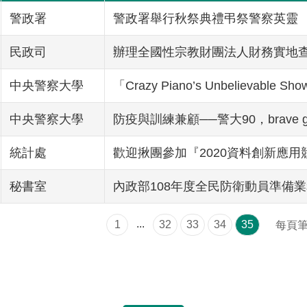
警政署
警政署舉行秋祭典禮弔祭警察英靈
民政司
辦理全國性宗教財團法人財務實地
中央警察大學
「Crazy Piano’s Unbeliev
中央警察大學
防疫與訓練兼顧──警大90，brave g
統計處
歡迎揪團參加『2020資料創新應用
秘書室
內政部108年度全民防衛動員準備
...
1
32
33
34
35
每頁