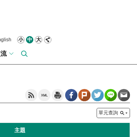
glish
小
中
大
交流
單元查詢
主題