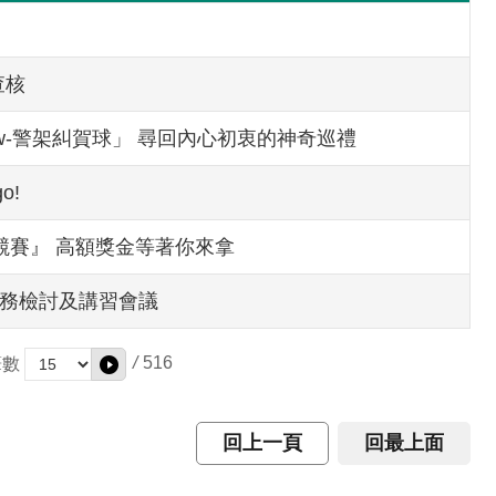
查核
able Show-警架糾賀球」 尋回內心初衷的神奇巡禮
o!
競賽』 高額獎金等著你來拿
業務檢討及講習會議
/
516
筆數
回上一頁
回最上面