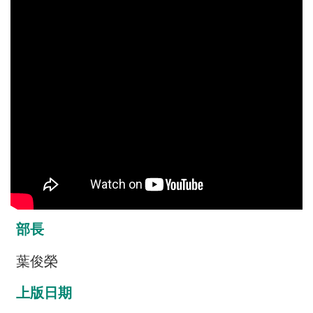
介
主
題
政
策
訊
息
快
遞
主
題
部長
服
務
葉俊榮
互
上版日期
動