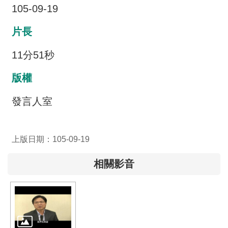
交
105-09-19
流
片長
回
首
11分51秒
頁
版權
網
站
發言人室
導
覽
上版日期：105-09-19
民
意
相關影音
信
箱
雙
語