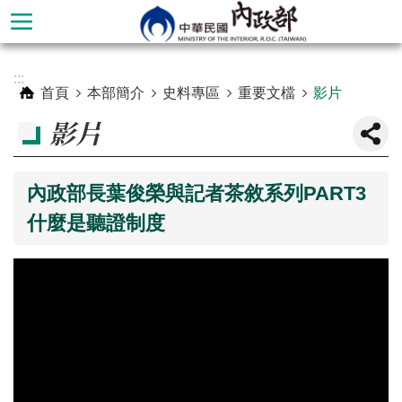
跳到主要內容區塊
進
:::
階
首頁
本部簡介
史料專區
重要文檔
影片
搜
影片
尋
內政部長葉俊榮與記者茶敘系列PART3
什麼是聽證制度
本
部
簡