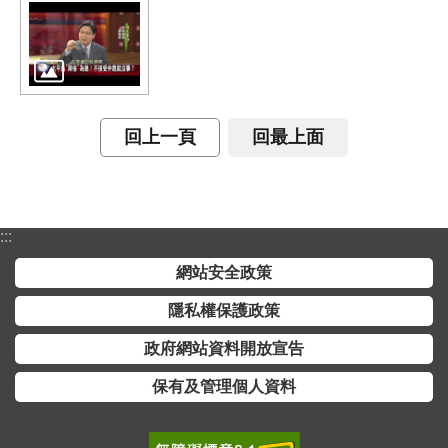
交
流
回
首
頁
回上一頁
回最上面
網
站
導
:::
覽
網站安全政策
民
隱私權保護政策
意
信
政府網站資料開放宣告
箱
保有及管理個人資料
雙
語