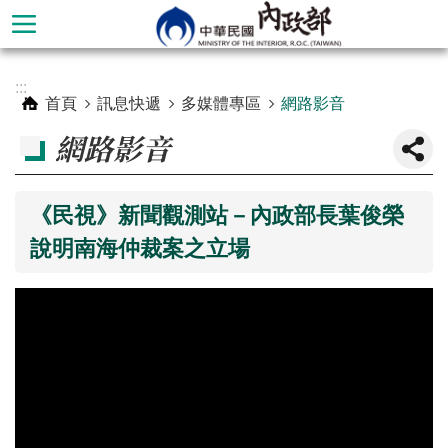
跳到主要內容區塊
進
:::
階
首頁
訊息快遞
多媒體專區
網路影音
搜
網路影音
尋
《民視》新聞觀測站－內政部長葉俊榮
說明南海仲裁案之立場
本
部
簡