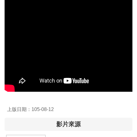
介
主
題
政
策
訊
息
快
遞
主
題
服
上版日期：105-08-12
務
互
影片來源
動