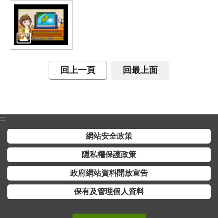
交
流
回
首
頁
回上一頁
回最上面
網
站
導
覽
:::
網站安全政策
民
意
隱私權保護政策
信
政府網站資料開放宣告
箱
保有及管理個人資料
雙
語