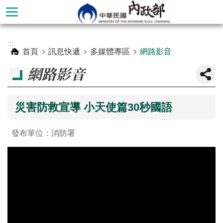
跳到主要內容區塊
進
:::
階
首頁
訊息快遞
多媒體專區
網路影音
搜
網路影音
尋
災害防救宣導 小天使篇30秒國語
發布單位：消防署
本
部
簡