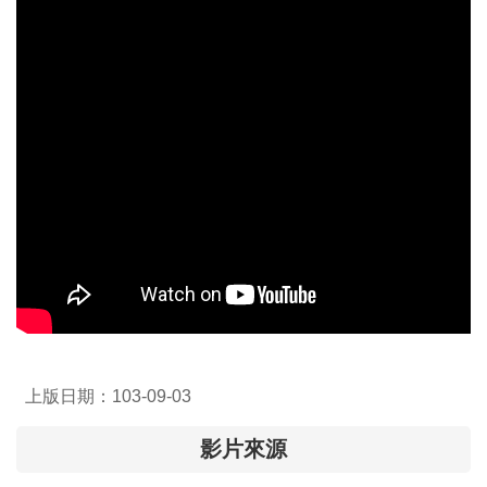
介
主
題
政
策
訊
息
快
遞
主
題
服
務
上版日期：103-09-03
互
影片來源
動