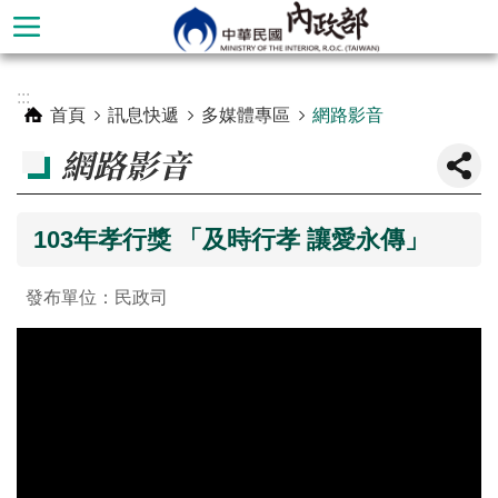
跳到主要內容區塊
進
:::
階
首頁
訊息快遞
多媒體專區
網路影音
搜
網路影音
尋
103年孝行獎 「及時行孝 讓愛永傳」
發布單位：民政司
本
部
簡