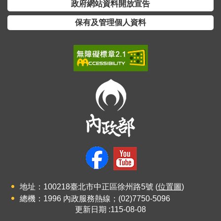
政府網站資料開放宣告
詞
彙
保有及管理個人資料
常
見
問
答
電
子
報
RSS
English
地址：100218臺北市中正區徐州路5號 (
位置圖
)
網
總機：1996 內政服務熱線；(02)7750-5096
站
更新日期
115-08-08
安