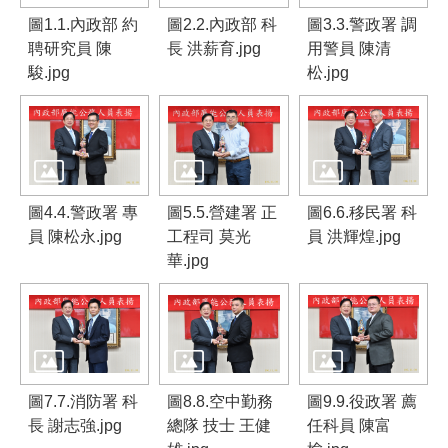
介
圖1.1.內政部 約
圖2.2.內政部 科
圖3.3.警政署 調
聘研究員 陳
長 洪薪育.jpg
用警員 陳清
主
駿.jpg
松.jpg
題
政
策
訊
息
圖4.4.警政署 專
圖5.5.營建署 正
圖6.6.移民署 科
快
員 陳松永.jpg
工程司 莫光
員 洪輝煌.jpg
遞
華.jpg
主
題
服
務
圖7.7.消防署 科
圖8.8.空中勤務
圖9.9.役政署 薦
互
長 謝志強.jpg
總隊 技士 王健
任科員 陳富
動