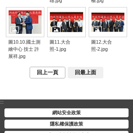
雄.jpg
榆.jpg
交
流
回
首
頁
圖10.10.國土測
圖11.大合
圖12.大合
繪中心 技士 許
照-1.jpg
照-2.jpg
網
展祥.jpg
站
導
覽
回上一頁
回最上面
民
意
信
:::
箱
網站安全政策
雙
隱私權保護政策
語