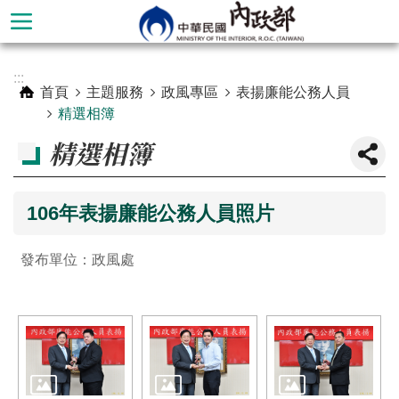
跳到主要內容區塊
進
:::
階
首頁
主題服務
政風專區
表揚廉能公務人員
搜
精選相簿
尋
精選相簿
106年表揚廉能公務人員照片
發布單位：政風處
本
部
簡