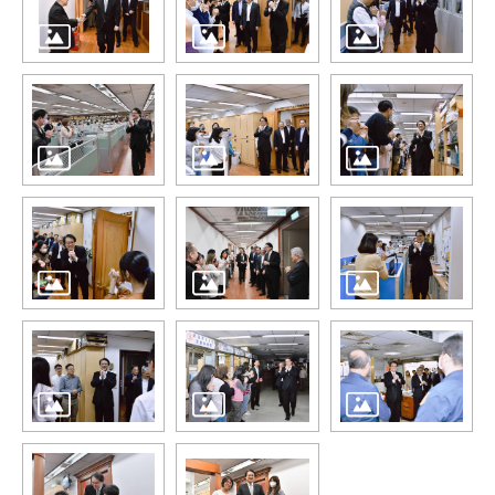
介
主
題
政
策
訊
息
快
遞
主
題
服
務
互
動