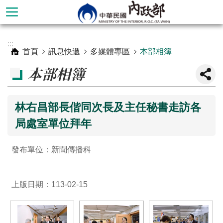
跳到主要內容區塊
進
:::
階
首頁
訊息快遞
多媒體專區
本部相簿
搜
本部相簿
尋
林右昌部長偕同次長及主任秘書走訪各
局處室單位拜年
發布單位：新聞傳播科
上版日期：113-02-15
本
部
簡