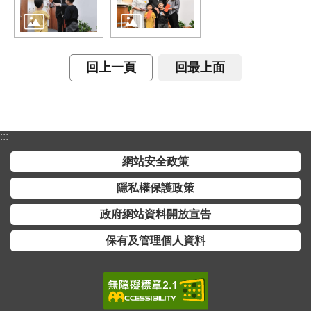
交
流
回
回上一頁
回最上面
首
頁
網
站
:::
導
網站安全政策
覽
隱私權保護政策
民
政府網站資料開放宣告
意
信
保有及管理個人資料
箱
雙
語