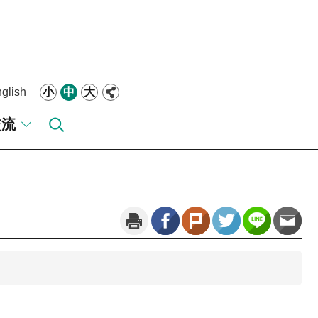
glish
小
中
大
交流