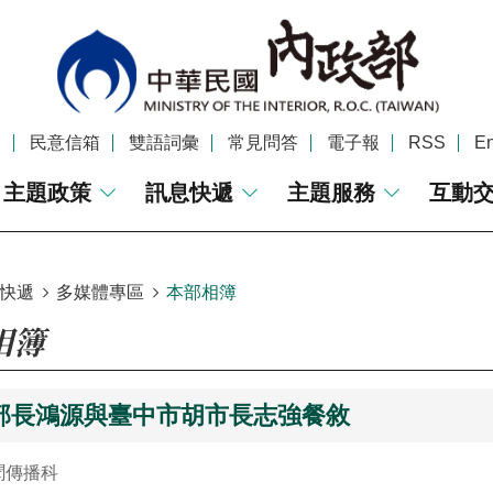
覽
民意信箱
雙語詞彙
常見問答
電子報
RSS
En
主題政策
訊息快遞
主題服務
互動
快遞
多媒體專區
本部相簿
相簿
部長鴻源與臺中市胡市長志強餐敘
聞傳播科