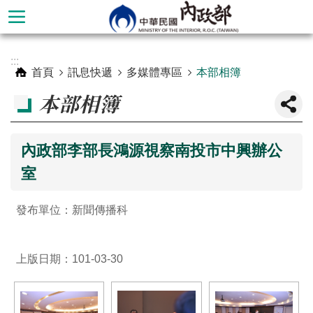
跳到主要內容區塊
進
:::
階
首頁
訊息快遞
多媒體專區
本部相簿
搜
本部相簿
尋
內政部李部長鴻源視察南投市中興辦公
室
發布單位：新聞傳播科
上版日期：101-03-30
本
部
簡