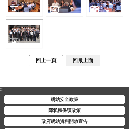
介
主
題
政
策
訊
息
回上一頁
回最上面
快
遞
主
:::
題
服
網站安全政策
務
隱私權保護政策
互
政府網站資料開放宣告
動