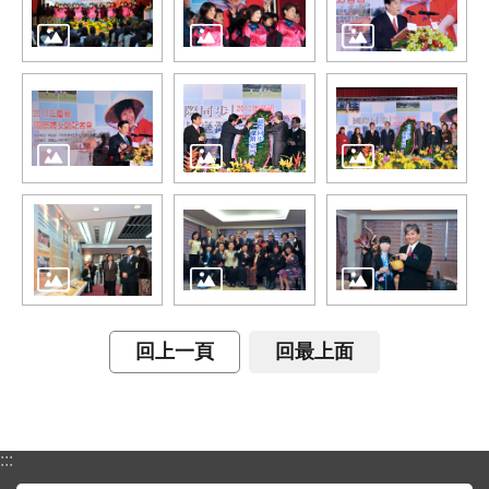
介
主
題
政
策
訊
息
快
遞
主
題
回上一頁
回最上面
服
務
互
:::
動