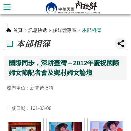
跳到主要內容區塊
進
:::
階
首頁
訊息快遞
多媒體專區
本部相簿
搜
本部相簿
尋
國際同步，深耕臺灣－2012年慶祝國際
婦女節記者會及鄉村婦女論壇
發布單位：新聞傳播科
上版日期：101-03-08
本
部
簡