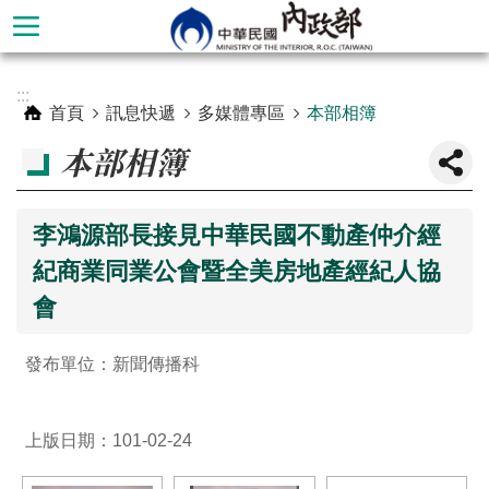
跳到主要內容區塊
進
:::
階
首頁
訊息快遞
多媒體專區
本部相簿
搜
本部相簿
尋
李鴻源部長接見中華民國不動產仲介經
紀商業同業公會暨全美房地產經紀人協
會
發布單位：新聞傳播科
本
上版日期：101-02-24
部
簡