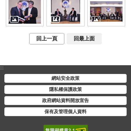
介
主
題
政
回上一頁
回最上面
策
訊
息
快
:::
遞
網站安全政策
主
隱私權保護政策
題
服
政府網站資料開放宣告
務
保有及管理個人資料
互
動