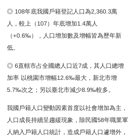
介
◎ 108年底我國戶籍登記人口為2,360.3萬
主
人，較上（107）年底增加1.4萬人
題
政
（+0.6‰），人口增加數及增幅皆為歷年新
策
低。
訊
息
◎ 6直轄市占全國總人口近7成，其人口總增
快
遞
加率 以桃園市增幅12.6‰最大，新北市增
主
5.7‰次之；另以臺北市減少8.9‰較多。
題
服
我國戶籍人口變動因素首度以社會增加為主，
務
人口成長持續呈趨緩現象，除民國58年職業軍
互
動
人納入戶籍人口統計，造成戶籍人口遽增外，