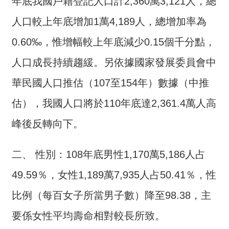
年底我國戶籍登記人口計2,360萬3,121人，總
詞
彙
人口較上年底增加1萬4,189人，總增加率為
0.60‰，惟增幅較上年底減少0.15個千分點，
常
見
人口成長持續趨緩。另依據國家發展委員會中
問
答
華民國人口推估（107至154年）數據（中推
估），我國人口將於110年底達2,361.4萬人高
電
子
峰後反轉向下。
報
RSS
二、 性別：108年底男性1,170萬5,186人占
49.59％，女性1,189萬7,935人占50.41％，性
English
比例（每百女子所當男子數）降至98.38，主
網
站
要係女性平均壽命相對較長所致。
安