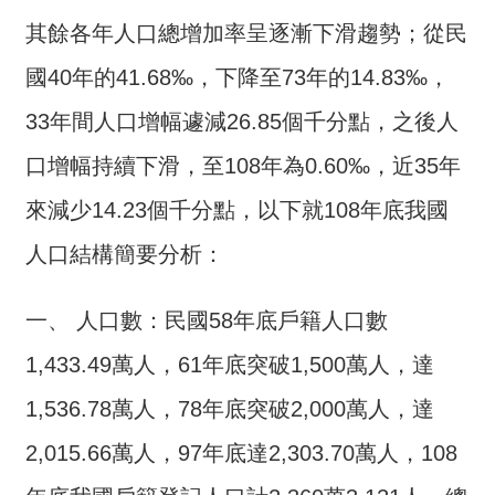
交
流
其餘各年人口總增加率呈逐漸下滑趨勢；從民
國40年的41.68‰，下降至73年的14.83‰，
回
首
33年間人口增幅遽減26.85個千分點，之後人
頁
口增幅持續下滑，至108年為0.60‰，近35年
網
來減少14.23個千分點，以下就108年底我國
站
導
人口結構簡要分析：
覽
一、 人口數：民國58年底戶籍人口數
民
意
1,433.49萬人，61年底突破1,500萬人，達
信
箱
1,536.78萬人，78年底突破2,000萬人，達
2,015.66萬人，97年底達2,303.70萬人，108
雙
語