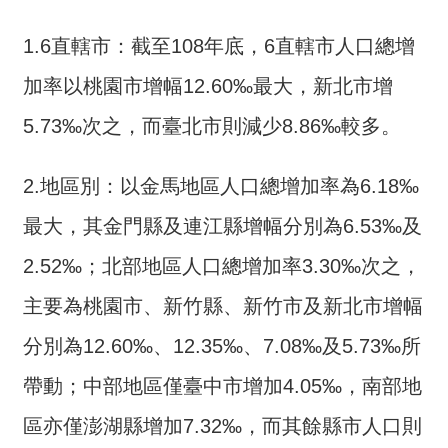
開
放
1.6直轄市：截至108年底，6直轄市人口總增
宣
告
加率以桃園市增幅12.60‰最大，新北市增
保
5.73‰次之，而臺北市則減少8.86‰較多。
有
及
2.地區別：以金馬地區人口總增加率為6.18‰
管
理
最大，其金門縣及連江縣增幅分別為6.53‰及
個
2.52‰；北部地區人口總增加率3.30‰次之，
人
資
主要為桃園市、新竹縣、新竹市及新北市增幅
料
分別為12.60‰、12.35‰、7.08‰及5.73‰所
帶動；中部地區僅臺中市增加4.05‰，南部地
區亦僅澎湖縣增加7.32‰，而其餘縣市人口則