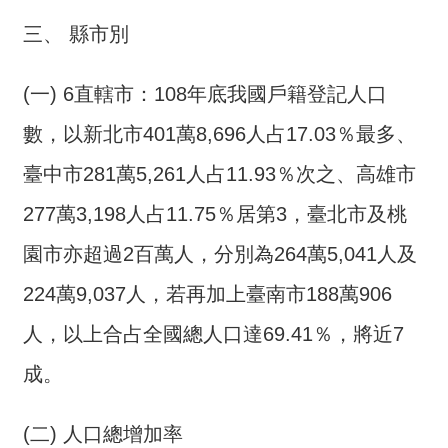
全
三、 縣市別
政
策
(一) 6直轄市：108年底我國戶籍登記人口
隱
數，以新北市401萬8,696人占17.03％最多、
私
權
臺中市281萬5,261人占11.93％次之、高雄市
保
護
277萬3,198人占11.75％居第3，臺北市及桃
政
園市亦超過2百萬人，分別為264萬5,041人及
策
224萬9,037人，若再加上臺南市188萬906
政
府
人，以上合占全國總人口達69.41％，將近7
網
成。
站
資
料
(二) 人口總增加率