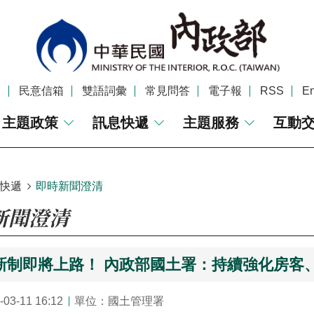
覽
民意信箱
雙語詞彙
常見問答
電子報
RSS
En
主題政策
訊息快遞
主題服務
互動
快遞
即時新聞澄清
新聞澄清
新制即將上路！ 內政部國土署：持續強化房客
3-11 16:12
單位：國土管理署