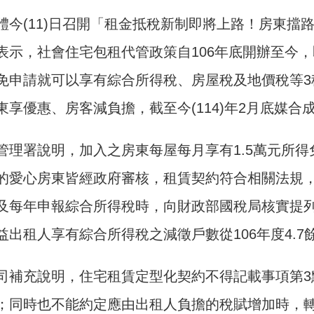
體今(11)日召開「租金抵稅新制即將上路！房東擋
表示，社會住宅包租代管政策自106年底開辦至今
免申請就可以享有綜合所得稅、房屋稅及地價稅等3
享優惠、房客減負擔，截至今(114)年2月底媒合成
管理署說明，加入之房東每屋每月享有1.5萬元所得
的愛心房東皆經政府審核，租賃契約符合相關法規
及每年申報綜合所得稅時，向財政部國稅局核實提
出租人享有綜合所得稅之減徵戶數從106年度4.7餘
司補充說明，住宅租賃定型化契約不得記載事項第3
；同時也不能約定應由出租人負擔的稅賦增加時，