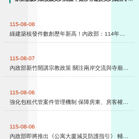
全
定，將依法追究。內政部指出，目前業者包租代管業務
政
維持正常運作，另在週四(8/6)與各縣市政府召開會議瞭
策
115-08-08
解，尚無接獲民眾相關陳情。國家住都中心及各地方政
府將密切掌握業者案件執行情形，並依契約及相關規定
綠建築核發件數創歷年新高！內政部：114年綠建築標章及候選綠建築證書共1,342件
隱
督導業者履行責任。內政部亦已建立國家住都中心及各
私
地方政府專案 ...更多
權
保
115-08-07
護
內政部新竹開講宗教政策 關注兩岸交流與寺廟產權
政
策
115-08-06
政
強化包租代管案件管理機制 保障房東、房客權益 中央地方成立專案聯繫與諮詢服務窗口
府
網
站
資
115-08-06
料
內政部即將推出《公寓大廈減災防護指引》 輔導成立社區自主防災隊 9月份紙本發送各管委會