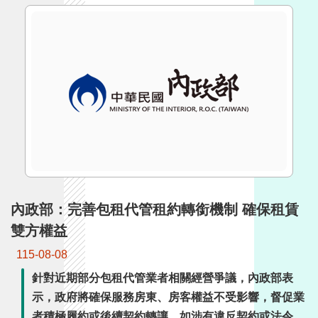
詞
彙
常
見
問
答
電
子
報
內政部：完善包租代管租約轉銜機制 確保租賃
RSS
雙方權益
English
115-08-08
針對近期部分包租代管業者相關經營爭議，內政部表
網
站
示，政府將確保服務房東、房客權益不受影響，督促業
安
者積極履約或後續契約轉讓，如涉有違反契約或法令規