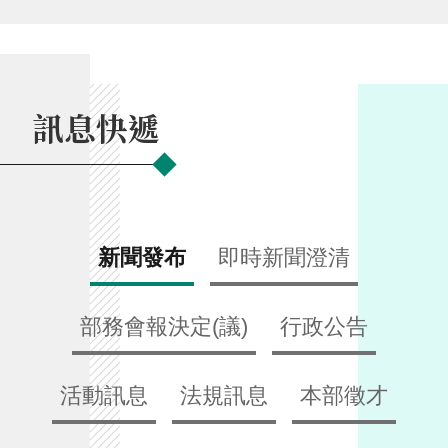
交
流
回
首
訊息快遞
頁
網
站
導
覽
新聞發布
即時新聞澄清
民
意
部務會報決定(議)
行政公告
信
箱
活動訊息
法規訊息
本部徵才
雙
語