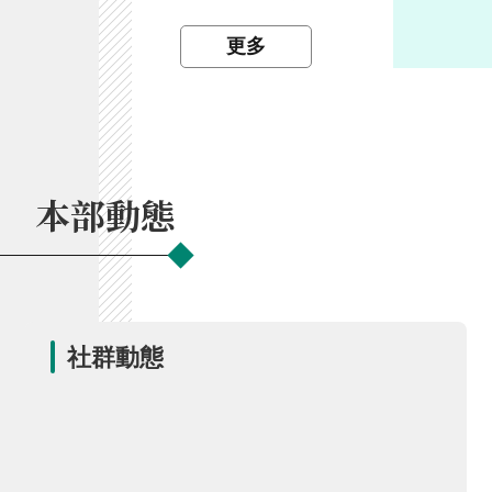
開
放
更多
宣
告
保
有
及
本部動態
管
理
個
人
資
料
社群動態