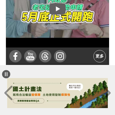
介
主
題
政
策
訊
息
更多
快
遞
主
題
服
務
互
動