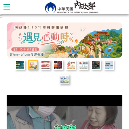
跳到主要內容區塊
:::
進
階
搜
尋
本
部
簡