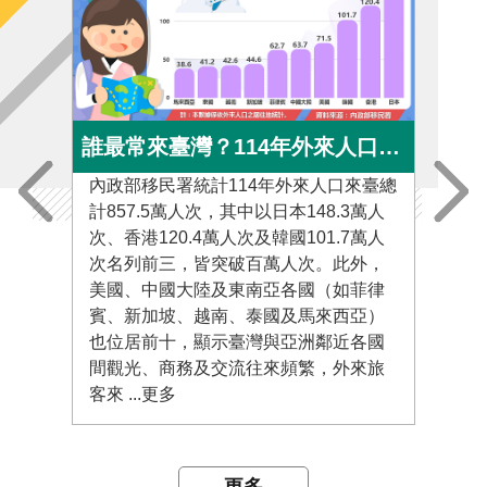
誰最常來臺灣？114年外來人口來臺人次Top 10大公開
內政部移民署統計114年外來人口來臺總
內政
計857.5萬人次，其中以日本148.3萬人
1,
次、香港120.4萬人次及韓國101.7萬人
日本
次名列前三，皆突破百萬人次。此外，
為中
美國、中國大陸及東南亞各國（如菲律
人次
賓、新加坡、越南、泰國及馬來西亞）
人次
也位居前十，顯示臺灣與亞洲鄰近各國
次。
間觀光、商務及交流往來頻繁，外來旅
置新
客來 ...更多