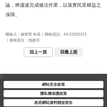
全
論，將儘速完成修法作業，以落實民眾權益之
政
保障。
策
隱
私
聯絡人：姬世民 科長
聯絡資訊：04-22502215
權
發稿單位：地政司
保
護
回上一頁
回最上面
政
策
政
:::
府
網
網站安全政策
站
隱私權保護政策
資
料
政府網站資料開放宣告