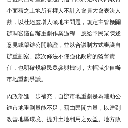
交
流
小面積之土地所有權人不計入會員大會表決人
回
數，以杜絕虛增人頭地主問題，規定主管機關
首
辦理審議自辦重劃作業過程，應給予民眾陳述
頁
意見或舉辦公開聽證，並以合議制方式審議自
網
站
辦重劃案。該次修法不僅強化政府的監督責
導
任，也明確規範民眾參與機制，大幅減少自辦
覽
市地重劃爭議。
民
意
內政部進一步補充，自辦市地重劃是為輔助公
信
箱
辦市地重劃量能不足，藉由民間力量，以達到
雙
改善地區環境、提升土地利用之效益。地方政
語