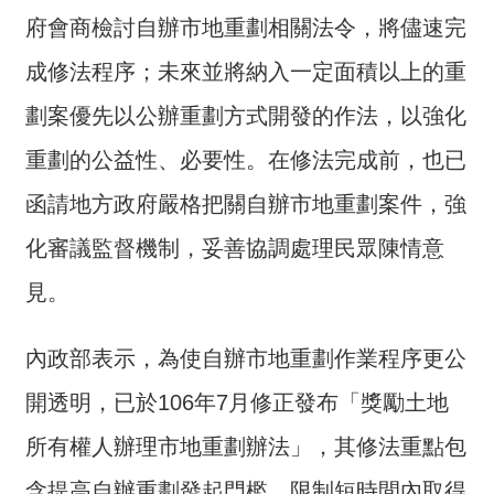
介
府會商檢討自辦市地重劃相關法令，將儘速完
主
成修法程序；未來並將納入一定面積以上的重
題
劃案優先以公辦重劃方式開發的作法，以強化
政
策
重劃的公益性、必要性。在修法完成前，也已
訊
函請地方政府嚴格把關自辦市地重劃案件，強
息
化審議監督機制，妥善協調處理民眾陳情意
快
遞
見。
主
題
內政部表示，為使自辦市地重劃作業程序更公
服
務
開透明，已於106年7月修正發布「獎勵土地
互
所有權人辦理市地重劃辦法」，其修法重點包
動
含提高自辦重劃發起門檻，限制短時間內取得