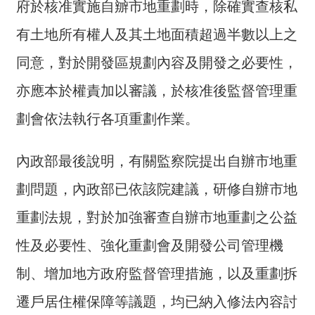
府於核准實施自辧市地重劃時，除確實查核私
詞
彙
有土地所有權人及其土地面積超過半數以上之
常
同意，對於開發區規劃內容及開發之必要性，
見
亦應本於權責加以審議，於核准後監督管理重
問
答
劃會依法執行各項重劃作業。
電
子
內政部最後說明，有關監察院提出自辦市地重
報
劃問題，內政部已依該院建議，研修自辦市地
RSS
重劃法規，對於加強審查自辦市地重劃之公益
English
性及必要性、強化重劃會及開發公司管理機
制、增加地方政府監督管理措施，以及重劃拆
網
站
遷戶居住權保障等議題，均已納入修法內容討
安