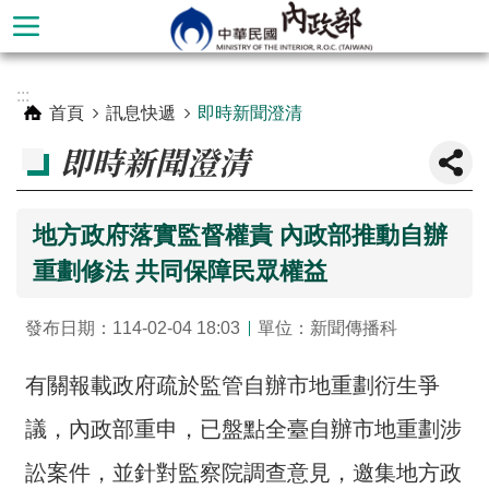
跳到主要內容區塊
進
:::
階
首頁
訊息快遞
即時新聞澄清
搜
即時新聞澄清
尋
地方政府落實監督權責 內政部推動自辦
重劃修法 共同保障民眾權益
發布日期：114-02-04 18:03
單位：新聞傳播科
有關報載政府疏於監管自辦市地重劃衍生爭
議，內政部重申，已盤點全臺自辦市地重劃涉
本
部
訟案件，並針對監察院調查意見，邀集地方政
簡