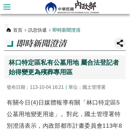
跳到主要內容區塊
進
:::
階
首頁
訊息快遞
即時新聞澄清
搜
即時新聞澄清
尋
林口特定區私有公墓用地 屬合法登記者
始得變更為殯葬專用區
發布日期：113-10-04 16:21
單位：國土管理署
有關今日(4)日媒體報導有關「林口特定區5
公墓用地變更用途」。對此，國土管理署特
本
部
別澄清表示，內政部都市計畫委員會113年8
簡