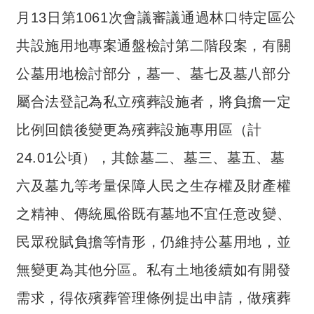
介
月13日第1061次會議審議通過林口特定區公
主
共設施用地專案通盤檢討第二階段案，有關
題
公墓用地檢討部分，墓一、墓七及墓八部分
政
策
屬合法登記為私立殯葬設施者，將負擔一定
訊
比例回饋後變更為殯葬設施專用區（計
息
24.01公頃），其餘墓二、墓三、墓五、墓
快
遞
六及墓九等考量保障人民之生存權及財產權
主
之精神、傳統風俗既有墓地不宜任意改變、
題
服
民眾稅賦負擔等情形，仍維持公墓用地，並
務
無變更為其他分區。私有土地後續如有開發
互
需求，得依殯葬管理條例提出申請，做殯葬
動