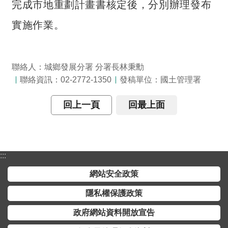
完成市地重劃計畫書核定後，分別辦理發布
詞
彙
實施作業。
常
見
問
聯絡人：城鄉發展分署 分署長林秉勳
答
聯絡資訊：02-2772-1350
發稿單位：國土管理署
電
回上一頁
回最上面
子
報
RSS
:::
網站安全政策
English
隱私權保護政策
網
站
政府網站資料開放宣告
安