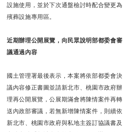
交
設施使用，並於下次通盤檢討時配合變更為
流
殯葬設施專用區。
回
首
頁
近期辦理公開展覽，向民眾說明部都委會審
網
議通過內容
站
導
覽
國土管理署最後表示，本案將依部都委會決
民
議內容修正書圖並請新北市、桃園市政府辦
意
理再公開展覽，公展期滿會將陳情案件再轉
信
箱
送內政部審議，若無新增陳情案件，則續依
雙
新北市、桃園市政府與私地主簽訂協議書及
語