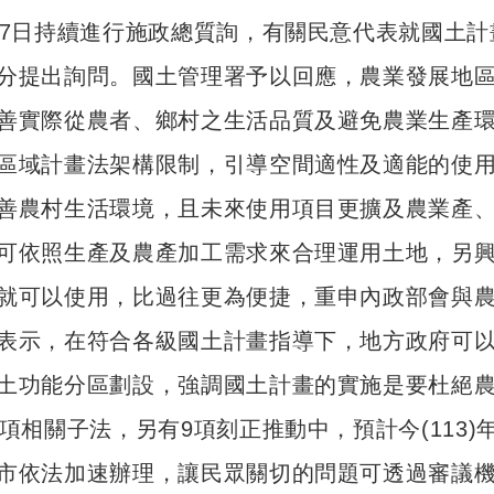
27日持續進行施政總質詢，有關民意代表就國土計畫
分提出詢問。國土管理署予以回應，農業發展地
善實際從農者、鄉村之生活品質及避免農業生產
區域計畫法架構限制，引導空間適性及適能的使
善農村生活環境，且未來使用項目更擴及農業產
可依照生產及農產加工需求來合理運用土地，另
就可以使用，比過往更為便捷，重申內政部會與
表示，在符合各級國土計畫指導下，地方政府可
土功能分區劃設，強調國土計畫的實施是要杜絕
4項相關子法，另有9項刻正推動中，預計今(113
市依法加速辦理，讓民眾關切的問題可透過審議