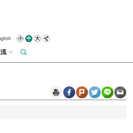
glish
小
中
大
交流