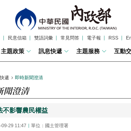
覽
民意信箱
雙語詞彙
常見問答
電子報
RSS
En
主題政策
訊息快遞
主題服務
互動
快遞
即時新聞澄清
新聞澄清
法不影響農民權益
9-29 11:47
單位：國土管理署