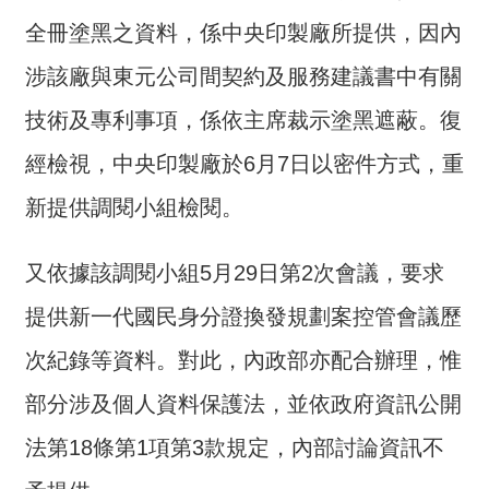
交
流
全冊塗黑之資料，係中央印製廠所提供，因內
涉該廠與東元公司間契約及服務建議書中有關
回
首
技術及專利事項，係依主席裁示塗黑遮蔽。復
頁
經檢視，中央印製廠於6月7日以密件方式，重
網
新提供調閱小組檢閱。
站
導
覽
又依據該調閱小組5月29日第2次會議，要求
提供新一代國民身分證換發規劃案控管會議歷
民
意
次紀錄等資料。對此，內政部亦配合辦理，惟
信
箱
部分涉及個人資料保護法，並依政府資訊公開
法第18條第1項第3款規定，內部討論資訊不
雙
語