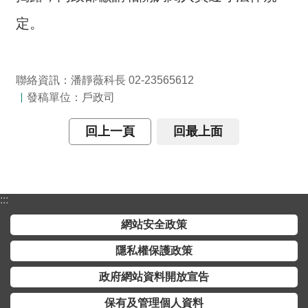
全
定。
政
策
隱
聯絡資訊：潘靜薇科長 02-23565612
私
發稿單位：戶政司
權
保
回上一頁
回最上面
護
政
策
:::
政
網站安全政策
府
網
隱私權保護政策
站
資
政府網站資料開放宣告
料
保有及管理個人資料