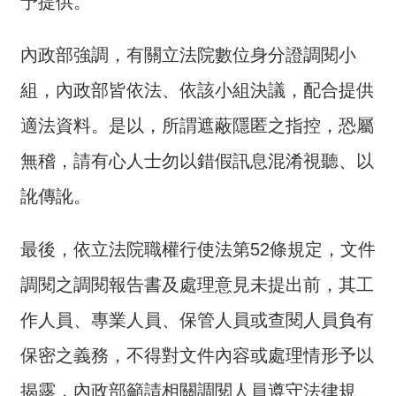
予提供。
詞
彙
內政部強調，有關立法院數位身分證調閱小
常
組，內政部皆依法、依該小組決議，配合提供
見
問
適法資料。是以，所謂遮蔽隱匿之指控，恐屬
答
無稽，請有心人士勿以錯假訊息混淆視聽、以
電
訛傳訛。
子
報
最後，依立法院職權行使法第52條規定，文件
RSS
調閱之調閱報告書及處理意見未提出前，其工
English
作人員、專業人員、保管人員或查閱人員負有
網
保密之義務，不得對文件內容或處理情形予以
站
揭露，內政部籲請相關調閱人員遵守法律規
安