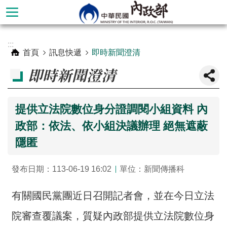
跳到主要內容區塊
進
:::
階
首頁
訊息快遞
即時新聞澄清
搜
即時新聞澄清
尋
提供立法院數位身分證調閱小組資料 內
政部：依法、依小組決議辦理 絕無遮蔽
隱匿
發布日期：113-06-19 16:02
單位：新聞傳播科
有關國民黨團近日召開記者會，並在今日立法
本
部
院審查覆議案，質疑內政部提供立法院數位身
簡