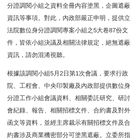
分證調閱小組之資料全冊內容塗黑，企圖遮蔽
介
資訊等事項。對此，內政部嚴正申明，提供立
主
題
法院數位身分證調閱專案小組之5大卷87份文
政
策
件，皆依小組決議及相關法律規定，絕無遮蔽
訊
資訊，請勿混淆視聽。
息
快
根據該調閱小組5月2日第1次會議，要求行政
遞
院、工程會、中央印製廠及內政部提供數位身
主
題
分證工作小組會議資料、相關委託研究、研討
服
會紀錄、報告、相關招標文件、合約書及對外
務
函文等資料，並經主席裁示有關招標文件及合
互
動
約書涉及商業機密部分可塗黑遮蔽。立委所指