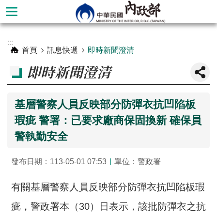
跳到主要內容區塊
進
:::
階
首頁
訊息快遞
即時新聞澄清
搜
即時新聞澄清
尋
基層警察人員反映部分防彈衣抗凹陷板
瑕疵 警署：已要求廠商保固換新 確保員
警執勤安全
發布日期：113-05-01 07:53
單位：警政署
有關基層警察人員反映部分防彈衣抗凹陷板瑕
本
部
疵，警政署本（30）日表示，該批防彈衣之抗
簡