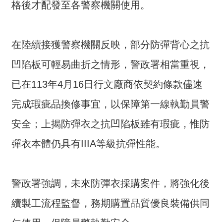
交
格後才配發至各警察機關使用。
流
回
在陸續接獲警察機關反映，部分防彈背心之抗
首
頁
凹陷板可輕易曲折之情形，警政署相當重視，
已在113年4月16日行文廠商依契約條款儘速
網
站
完成瑕疵品換修事宜，以保障第一線執勤員警
導
覽
安全；上揭防彈衣之抗凹陷板雖有瑕疵，惟防
彈衣本體仍具有IIIA等級抗彈性能。
民
意
信
箱
警政署強調，未來防彈衣採購案件，將強化後
續製工流程監督，務期購置品質優良裝備供同
雙
語