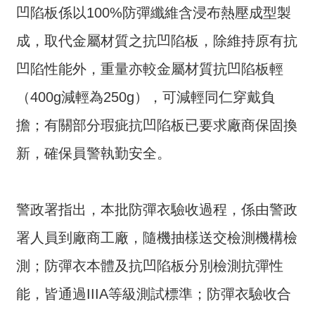
凹陷板係以100%防彈纖維含浸布熱壓成型製
介
成，取代金屬材質之抗凹陷板，除維持原有抗
主
題
凹陷性能外，重量亦較金屬材質抗凹陷板輕
政
策
（400g減輕為250g），可減輕同仁穿戴負
訊
擔；有關部分瑕疵抗凹陷板已要求廠商保固換
息
新，確保員警執勤安全。
快
遞
主
警政署指出，本批防彈衣驗收過程，係由警政
題
署人員到廠商工廠，隨機抽樣送交檢測機構檢
服
務
測；防彈衣本體及抗凹陷板分別檢測抗彈性
互
能，皆通過IIIA等級測試標準；防彈衣驗收合
動