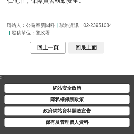
仁使用，保障員警執勤安全。
詞
彙
常
聯絡人：公關室新聞科
聯絡資訊：02-23951084
見
發稿單位：警政署
問
答
回上一頁
回最上面
電
子
報
:::
網站安全政策
RSS
隱私權保護政策
English
政府網站資料開放宣告
網
保有及管理個人資料
站
安