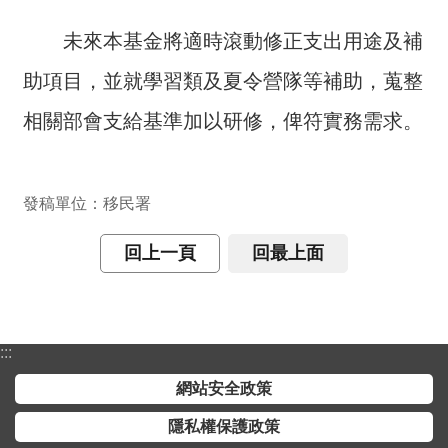
全
未來本基金將適時滾動修正支出用途及補
政
策
助項目，並就學習類及夏令營隊等補助，蒐整
隱
相關部會支給基準加以研修，俾符實務需求。
私
權
保
發稿單位：移民署
護
政
回上一頁
回最上面
策
政
府
:::
網
站
網站安全政策
資
料
隱私權保護政策