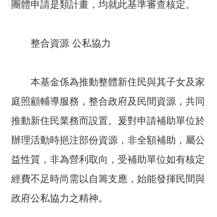
團體申請是類計畫，均就此基準審查核定。
詞
彙
常
整合資源 公私協力
見
問
答
本基金係為推動整體新住民與其子女及家
電
庭照顧輔導服務，整合政府及民間資源，共同
子
推動新住民業務而設置。爰對申請補助單位於
報
辦理活動時挹注部份資源，非全額補助，屬公
RSS
益性質，非為營利取向，受補助單位如有核定
English
經費不足時尚需以自籌支應，始能發揮民間與
網
政府公私協力之精神。
站
安