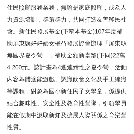
介
住民照顧服務業務，無論是家庭照顧，或為人
主
力資源培訓，群策群力，共同打造友善移民社
題
會。新住民發展基金(下稱本基金)107年度補
政
策
助屏東縣好好婦女權益發展協會辦理「屏東縣
訊
無國界夏令營」，補助金額新臺幣(下同)22萬
息
4,200元。該計畫為4週連續性之夏令營，活動
快
遞
內容為體適能遊戲、認識飲食文化及手工編織
主
等課程，對象為國小新住民子女學童，係提供
題
服
結合趣味性、安全性及教育性營隊，引領學員
務
能在假期中汲取新知及擴展人際關係之育樂營
互
性質。
動