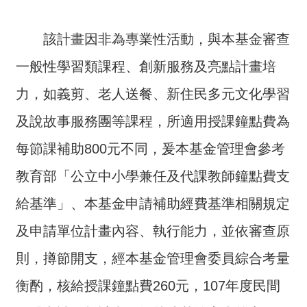
交
流
該計畫因非為專業性活動，與本基金審查
回
一般性學習類課程、創新服務及亮點計畫培
首
頁
力，如義剪、老人送餐、新住民多元文化學習
網
及說故事服務團等課程，所適用授課鐘點費為
站
每節課補助800元不同，爰本基金管理會參考
導
覽
教育部「公立中小學兼任及代課教師鐘點費支
民
給基準」、本基金申請補助經費基準相關規定
意
及申請單位計畫內容、執行能力，並依審查原
信
箱
則，撙節開支，經本基金管理會委員綜合考量
雙
衡酌，核給授課鐘點費260元，107年度民間
語