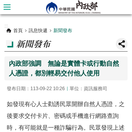
跳到主要內容區塊
進
:::
階
首頁
訊息快遞
新聞發布
搜
新聞發布
尋
內政部強調 無論是實體卡或行動自然
人憑證，都別輕易交付他人使用
發布日期：113-09-22 10:26
單位：資訊服務司
如發現有心人士勸誘民眾開辦自然人憑證，之
後要求交付卡片、密碼或手機進行網路查詢
本
部
時，有可能就是一種詐騙行為。民眾發現上述
簡