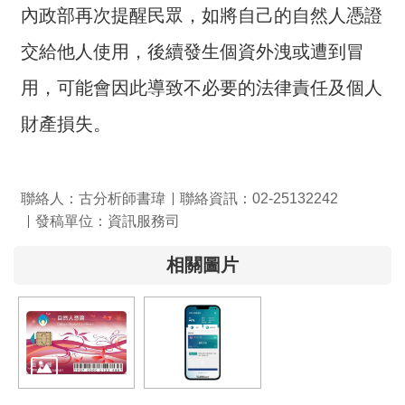
交
內政部再次提醒民眾，如將自己的自然人憑證
流
交給他人使用，後續發生個資外洩或遭到冒
回
用，可能會因此導致不必要的法律責任及個人
首
頁
財產損失。
網
站
導
聯絡人：古分析師書瑋
聯絡資訊：02-25132242
覽
發稿單位：資訊服務司
民
相關圖片
意
信
箱
雙
語