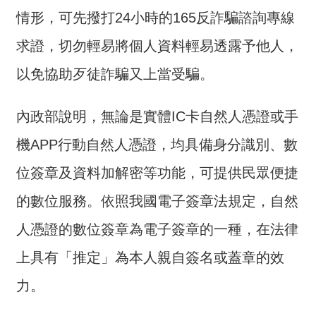
介
情形，可先撥打24小時的165反詐騙諮詢專線
主
求證，切勿輕易將個人資料輕易透露予他人，
題
以免協助歹徒詐騙又上當受騙。
政
策
內政部說明，無論是實體IC卡自然人憑證或手
訊
息
機APP行動自然人憑證，均具備身分識別、數
快
位簽章及資料加解密等功能，可提供民眾便捷
遞
的數位服務。依照我國電子簽章法規定，自然
主
題
人憑證的數位簽章為電子簽章的一種，在法律
服
務
上具有「推定」為本人親自簽名或蓋章的效
互
力。
動