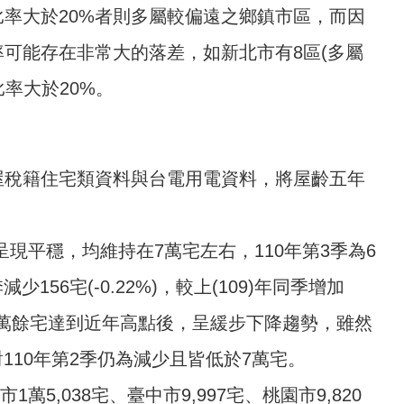
比率大於20%者則多屬較偏遠之鄉鎮市區，而因
可能存在非常大的落差，如新北市有8區(多屬
比率大於20%。
屋稅籍住宅類資料與台電用電資料，將屋齡五年
。
呈現平穩，均維持在7萬宅左右，110年第3季為6
減少156宅(-0.22%)，較上(109)年同季增加
第2季8萬餘宅達到近年高點後，呈緩步下降趨勢，雖然
對110年第2季仍為減少且皆低於7萬宅。
5,038宅、臺中市9,997宅、桃園市9,820