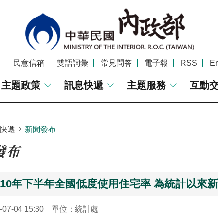
覽
民意信箱
雙語詞彙
常見問答
電子報
RSS
En
主題政策
訊息快遞
主題服務
互動
快遞
新聞發布
發布
110年下半年全國低度使用住宅率 為統計以來
7-04 15:30
單位：統計處