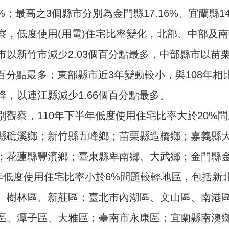
7%；最高之3個縣市分別為金門縣17.16%、宜蘭縣14.
察，低度使用(用電)住宅比率變化，北部、中部及南
市以新竹市減少2.03個百分點最多，中部縣市以苗栗
個百分點最多；東部縣市近3年變動較小，與108年相
降，以連江縣減少1.66個百分點最多。
別觀察，110年下半年低度使用住宅比率大於20%
縣礁溪鄉；新竹縣五峰鄉；苗栗縣造橋鄉；嘉義縣
；花蓮縣豐濱鄉；臺東縣卑南鄉、大武鄉；金門縣金
半年低度使用住宅比率小於6%問題較輕地區，包括
、樹林區、新莊區；臺北市內湖區、文山區、南港
區、潭子區、大雅區；臺南市永康區；宜蘭縣南澳鄉