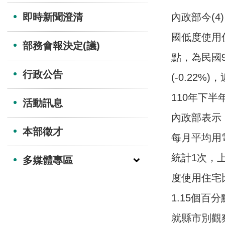
即時新聞澄清
內政部今(4
國低度使用住
部務會報決定(議)
點，為民國9
行政公告
(-0.22
110年下半
活動訊息
內政部表示
本部徵才
每月平均用
統計1次，
多媒體專區
度使用住宅比
1.15個百
就縣市別觀察