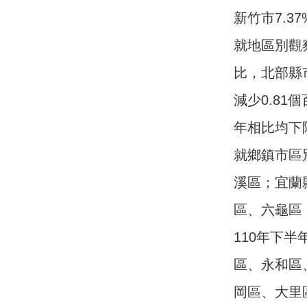
新竹市7.3
就地區別觀
比，北部縣
減少0.81
年相比均下
就鄉鎮市區
溪區；宜蘭
區、六龜區
110年下
區、永和區
岡區、大里