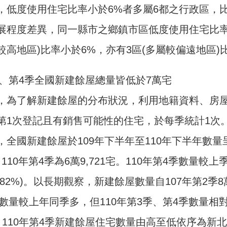
，低度使用住宅比率小於6%者多屬6都之行政區，
展程度差異，同一縣市之鄉鎮市區低度使用住宅比率
較高地區)比率小於6%，亦有3區(多屬較偏遠地區)
3季、第4季全國新建餘屋總量皆低於7萬宅
，為了解新建餘屋的分布狀況，利用地籍資料、房
第1次登記且有銷售可能性的住宅，於每季統計1次
，全國新建餘屋於109年下半年至110年下半年數量
，110年第4季為6萬9,721宅。110年第4季數量較上季
(+1.82%)。以長期觀察，新建餘屋數量自107年
季數量較上年同季多，但110年第3季、第4季數量相
110年第4季新建餘屋住宅數量由高至低依序為新北市1萬