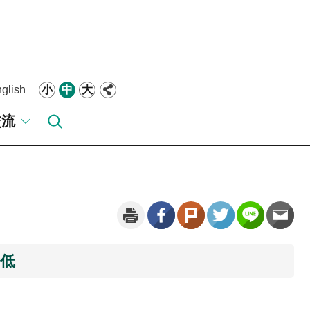
glish
小
中
大
交流
新低