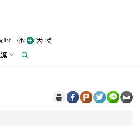
glish
小
中
大
交流