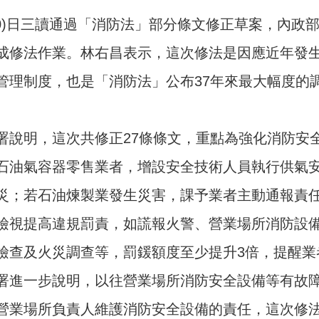
30)日三讀通過「消防法」部分條文修正草案，內政
成修法作業。林右昌表示，這次修法是因應近年發
管理制度，也是「消防法」公布37年來最大幅度的
署說明，這次共修正27條條文，重點為強化消防安
石油氣容器零售業者，增設安全技術人員執行供氣
災；若石油煉製業發生災害，課予業者主動通報責
檢視提高違規罰責，如謊報火警、營業場所消防設
檢查及火災調查等，罰鍰額度至少提升3倍，提醒業
署進一步說明，以往營業場所消防安全設備等有故
營業場所負責人維護消防安全設備的責任，這次修