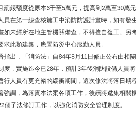
且罰鍰額度從原本6千至5萬元，提高到2萬至30萬
人員在第一線查核施工中消防防護計畫時，如有發
畫如未經所在地主管機關備查，不得擅自復工。另
要求此類建築，應置防災中心服勤人員。
署指出，「消防法」自84年8月11日修正公布由相
制度，實施迄今已28年，預計3年後消防設備人員
暫行人員有更充裕的緩衝期間，這次修法將落日期程
署強調，為落實本法案各項工作，後續將邀集相關機
22個子法修訂工作，以強化消防安全管理制度。