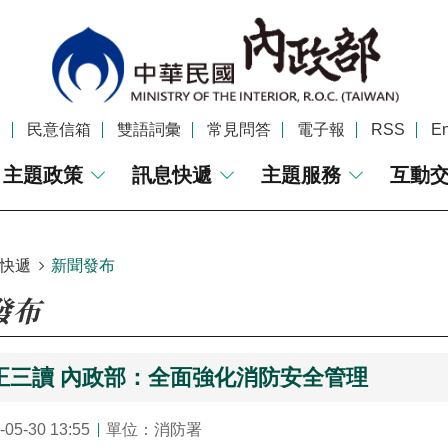
覽
民意信箱
雙語詞彙
常見問答
電子報
RSS
En
主題政策
訊息快遞
主題服務
互動
快遞
新聞發布
發布
正三讀 內政部：全面強化消防安全管理
5-30 13:55
單位：消防署