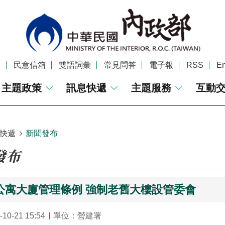
覽
民意信箱
雙語詞彙
常見問答
電子報
RSS
En
主題政策
訊息快遞
主題服務
互動
快遞
新聞發布
發布
公寓大廈管理條例 強制老舊大樓設管委會
0-21 15:54
單位：營建署