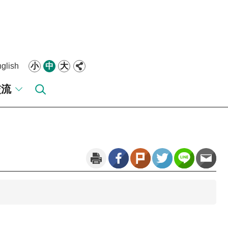
glish
小
中
大
交流