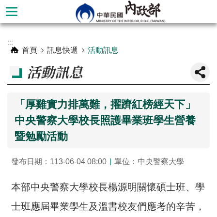
跳到主要內容區塊
進
:::
階
首頁
訊息快遞
活動訊息
搜
活動訊息
尋
「厚雞實力排萬難，擢躋紅榜經天下」
中央警察大學校長照護畢業班學生營養
暨勉勵活動
發布日期：113-06-04 08:00
單位：中央警察大學
本部中央警察大學校長楊源明關懷碩士班、學
本
部
士班應屆畢業學生及溫書校友們應考的辛苦，
簡