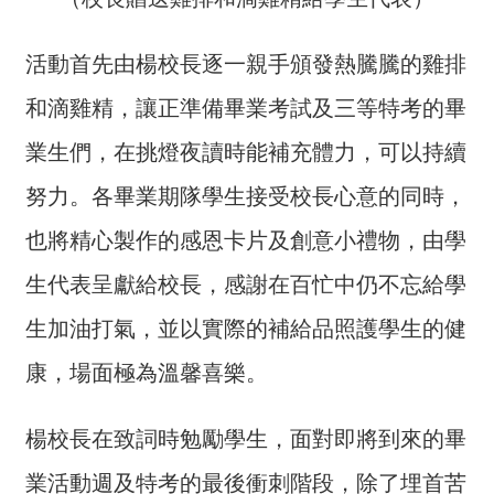
交
流
活動首先由楊校長逐一親手頒發熱騰騰的雞排
回
和滴雞精，讓正準備畢業考試及三等特考的畢
首
頁
業生們，在挑燈夜讀時能補充體力，可以持續
網
努力。各畢業期隊學生接受校長心意的同時，
站
也將精心製作的感恩卡片及創意小禮物，由學
導
覽
生代表呈獻給校長，感謝在百忙中仍不忘給學
民
生加油打氣，並以實際的補給品照護學生的健
意
康，場面極為溫馨喜樂。
信
箱
楊校長在致詞時勉勵學生，面對即將到來的畢
雙
語
業活動週及特考的最後衝刺階段，除了埋首苦