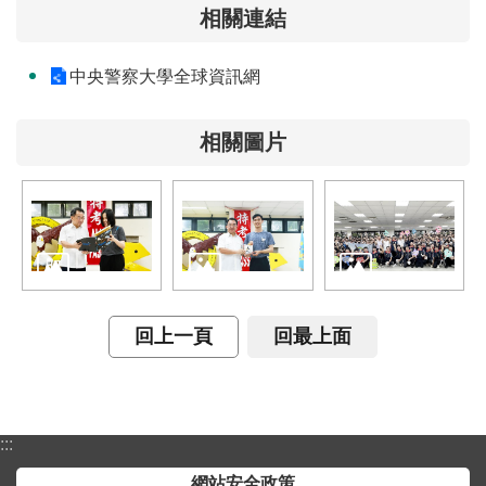
開
相關連結
放
宣
中央警察大學全球資訊網
告
保
相關圖片
有
及
管
理
個
人
資
回上一頁
回最上面
料
:::
網站安全政策