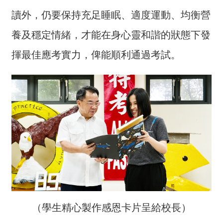
詞
讀外，仍要保持充足睡眠、適度運動、均衡營
彙
養及穩定情緒，才能在身心靈和諧的狀態下發
常
見
揮最佳應考實力，俾能順利通過考試。
問
答
電
子
報
RSS
English
網
（學生精心製作感恩卡片呈給校長）
站
安