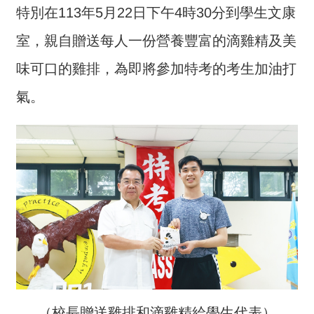
特別在113年5月22日下午4時30分到學生文康
介
室，親自贈送每人一份營養豐富的滴雞精及美
主
題
味可口的雞排，為即將參加特考的考生加油打
政
策
氣。
訊
息
快
遞
主
題
服
務
互
動
（校長贈送雞排和滴雞精給學生代表）