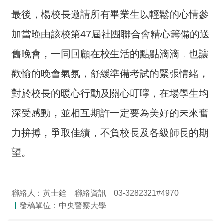
全
最後，楊校長邀請所有畢業生以輕鬆的心情參
政
策
加當晚由該校第47屆社團聯合會精心籌備的送
舊晚會，一同回顧在校生活的點點滴滴，也讓
隱
私
歡愉的晚會氣氛，舒緩準備考試的緊張情緒，
權
保
對於校長的暖心行動及關心叮嚀，在場學生均
護
深受感動，並相互期許一定要為美好的未來奮
政
策
力拚搏，爭取佳績，不負校長及各級師長的期
政
望。
府
網
站
聯絡人：黃士銓
聯絡資訊：03-3282321#4970
資
發稿單位：中央警察大學
料