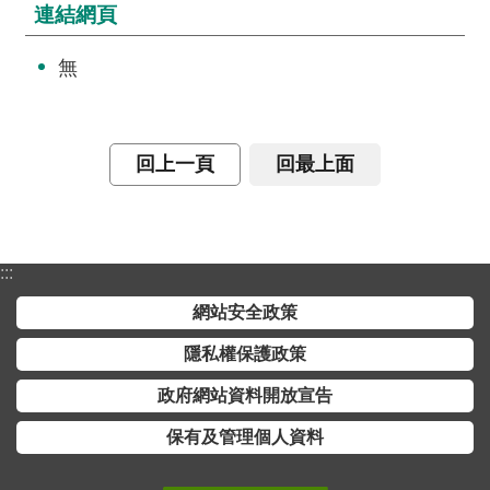
詞
連結網頁
彙
無
常
見
問
回上一頁
回最上面
答
電
子
報
:::
網站安全政策
RSS
隱私權保護政策
English
政府網站資料開放宣告
網
保有及管理個人資料
站
安