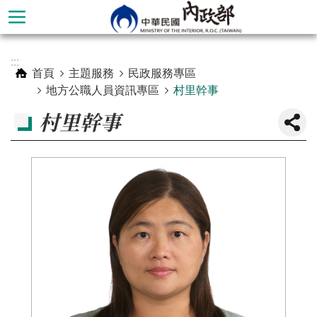
跳到主要內容區塊
進
:::
階
首頁
主題服務
民政服務專區
搜
地方公職人員資訊專區
村里幹事
尋
村里幹事
本
部
簡