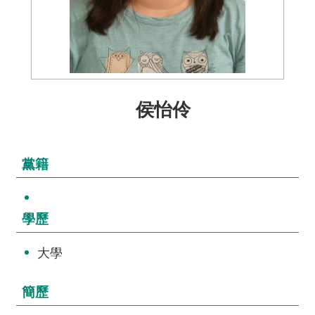
介
主
題
政
策
侯怡伶
訊
息
快
黨籍
遞
主
學歷
題
服
大學
務
互
簡歷
動