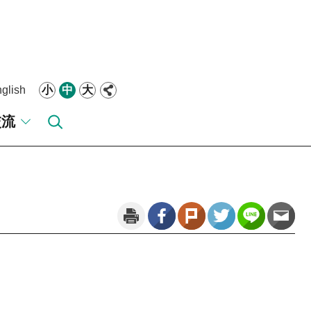
glish
小
中
大
交流