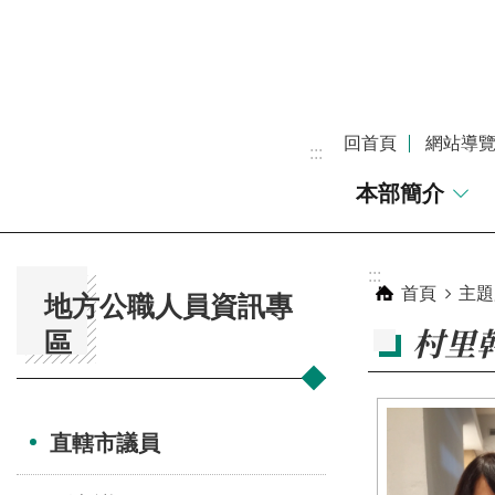
跳到主要內容區塊
回首頁
網站導
:::
本部簡介
:::
:::
首頁
主題
地方公職人員資訊專
村里
區
直轄市議員