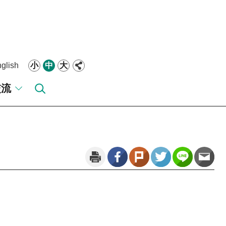
glish
小
中
大
交流