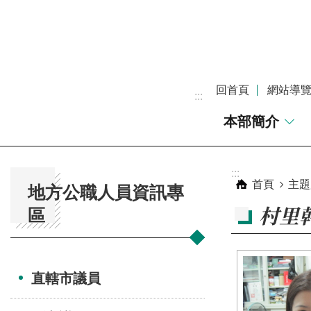
跳到主要內容區塊
回首頁
網站導
:::
本部簡介
:::
:::
首頁
主題
地方公職人員資訊專
村里
區
直轄市議員