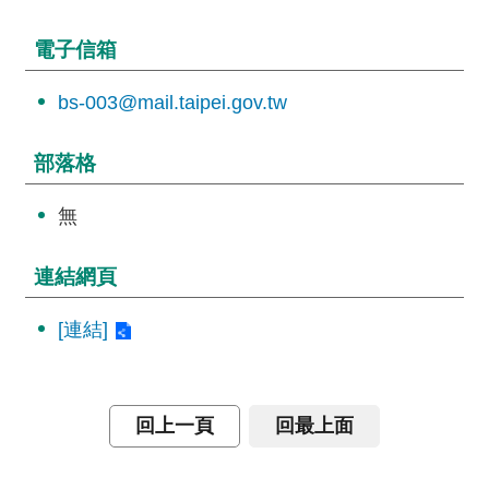
詞
彙
電子信箱
常
bs-003@mail.taipei.gov.tw
見
問
部落格
答
無
電
子
報
連結網頁
RSS
[連結]
English
回上一頁
回最上面
網
站
安