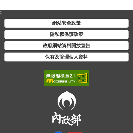
全
:::
政
策
網站安全政策
隱
隱私權保護政策
私
政府網站資料開放宣告
權
保
保有及管理個人資料
護
政
策
政
府
網
站
資
料