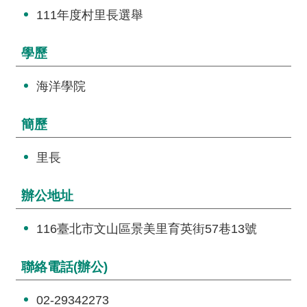
交
111年度村里長選舉
流
回
學歷
首
頁
海洋學院
網
簡歷
站
導
里長
覽
辦公地址
民
意
116臺北市文山區景美里育英街57巷13號
信
箱
聯絡電話(辦公)
雙
語
02-29342273