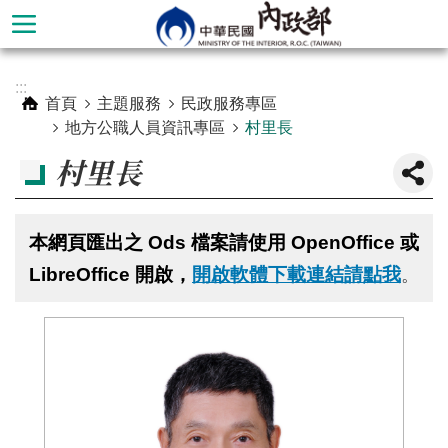
跳到主要內容區塊
進
:::
階
首頁
主題服務
民政服務專區
搜
地方公職人員資訊專區
村里長
尋
村里長
本網頁匯出之 Ods 檔案請使用 OpenOffice 或
LibreOffice 開啟，
開啟軟體下載連結請點我
。
本
部
簡