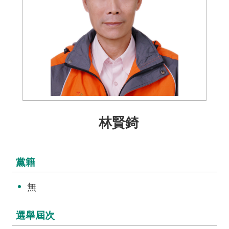
介
主
題
政
策
訊
息
快
林賢錡
遞
主
題
黨籍
服
務
無
互
選舉屆次
動