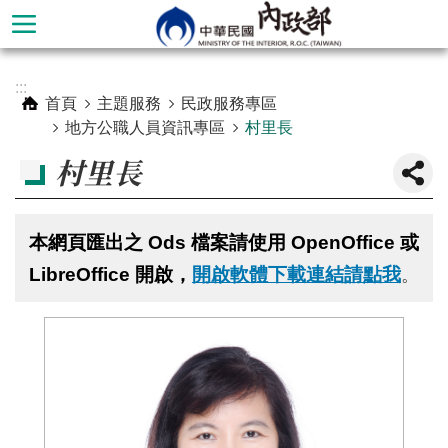
跳到主要內容區塊
進
:::
階
首頁
主題服務
民政服務專區
搜
地方公職人員資訊專區
村里長
尋
村里長
本網頁匯出之 Ods 檔案請使用 OpenOffice 或
LibreOffice 開啟，
開啟軟體下載連結請點我
。
本
部
簡