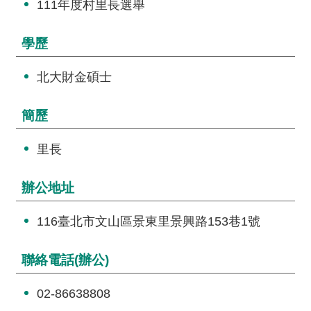
交
111年度村里長選舉
流
學歷
回
首
北大財金碩士
頁
簡歷
網
站
里長
導
覽
辦公地址
民
意
116臺北市文山區景東里景興路153巷1號
信
箱
聯絡電話(辦公)
雙
02-86638808
語