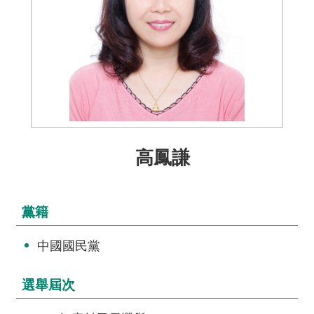
介
主
題
政
策
訊
息
高鳳謙
快
遞
主
黨籍
題
服
中國國民黨
務
互
選舉屆次
動