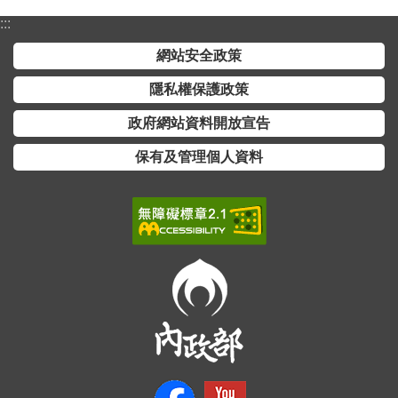
全
:::
政
網站安全政策
策
隱私權保護政策
隱
私
政府網站資料開放宣告
權
保有及管理個人資料
保
護
政
策
政
府
網
站
資
料