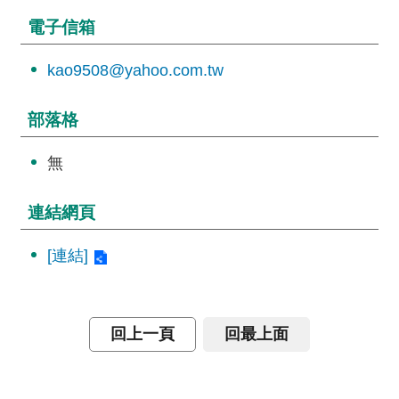
詞
電子信箱
彙
kao9508@yahoo.com.tw
常
見
問
部落格
答
無
電
子
連結網頁
報
[連結]
RSS
English
回上一頁
回最上面
網
站
安