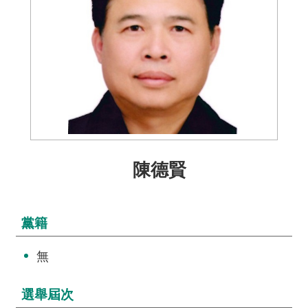
介
主
題
政
策
訊
息
快
陳德賢
遞
主
題
黨籍
服
務
無
互
動
選舉屆次