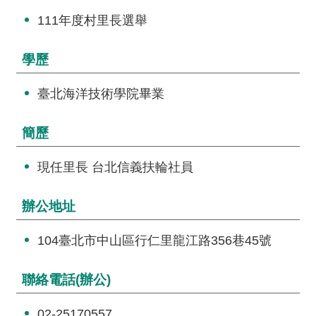
交
流
111年度村里長選舉
回
學歷
首
頁
臺北海洋技術學院畢業
網
簡歷
站
導
現任里長 台北信義扶輪社員
覽
民
辦公地址
意
信
104臺北市中山區行仁里龍江路356巷45號
箱
聯絡電話(辦公)
雙
語
02-25170557