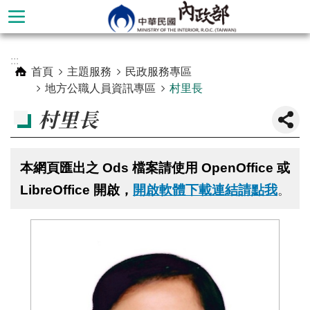
跳到主要內容區塊
進
:::
階
首頁
主題服務
民政服務專區
搜
地方公職人員資訊專區
村里長
尋
村里長
本網頁匯出之 Ods 檔案請使用 OpenOffice 或
LibreOffice 開啟，
開啟軟體下載連結請點我
。
本
部
簡