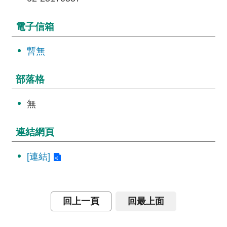
詞
彙
電子信箱
常
暫無
見
問
答
部落格
電
無
子
報
連結網頁
RSS
[連結]
English
網
回上一頁
回最上面
站
安