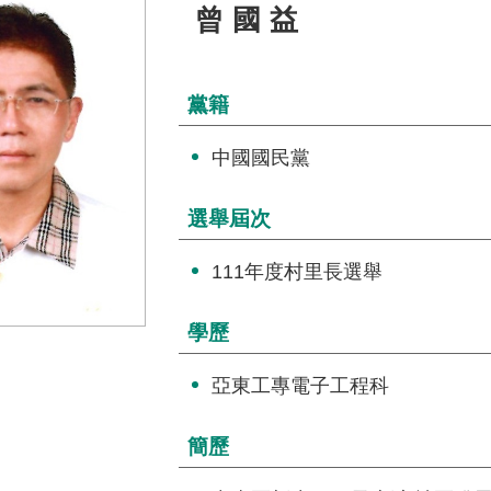
曾國益
黨籍
中國國民黨
選舉屆次
111年度村里長選舉
學歷
亞東工專電子工程科
簡歷