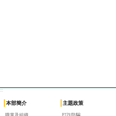
:::
本部簡介
主題政策
職掌及組織
打詐防騙