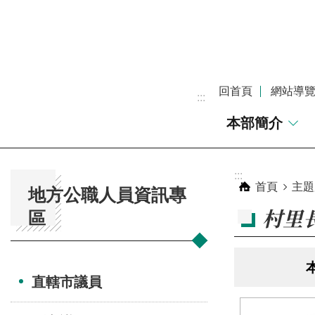
跳到主要內容區塊
回首頁
網站導
:::
本部簡介
:::
:::
首頁
主題
地方公職人員資訊專
村里
區
本
直轄市議員