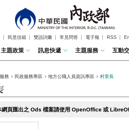
覽
民意信箱
雙語詞彙
常見問答
電子報
RSS
En
主題政策
訊息快遞
主題服務
互動
服務
民政服務專區
地方公職人員資訊專區
村里長
長
網頁匯出之 Ods 檔案請使用 OpenOffice 或 LibreOf