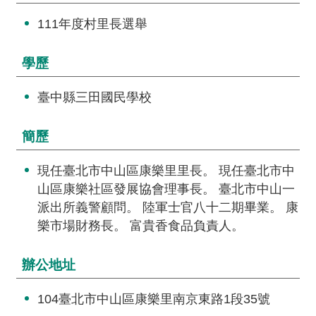
交
流
111年度村里長選舉
回
學歷
首
頁
臺中縣三田國民學校
網
簡歷
站
導
現任臺北市中山區康樂里里長。 現任臺北市中
覽
山區康樂社區發展協會理事長。 臺北市中山一
民
派出所義警顧問。 陸軍士官八十二期畢業。 康
意
樂市場財務長。 富貴香食品負責人。
信
箱
辦公地址
雙
104臺北市中山區康樂里南京東路1段35號
語