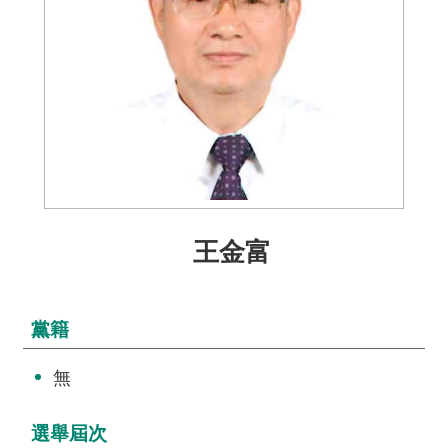
介
主
題
政
策
訊
息
快
王金富
遞
主
題
黨籍
服
務
無
互
動
選舉屆次