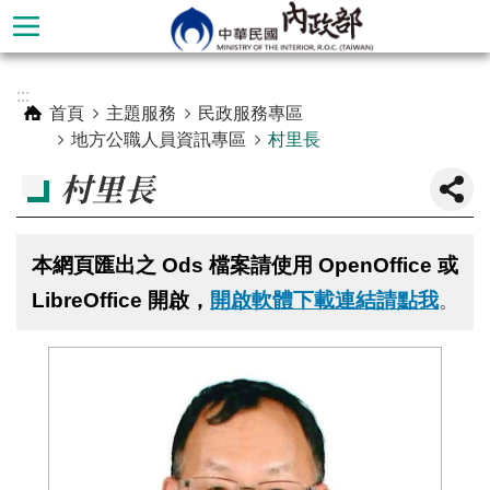
跳到主要內容區塊
進
:::
階
首頁
主題服務
民政服務專區
搜
地方公職人員資訊專區
村里長
尋
村里長
本網頁匯出之 Ods 檔案請使用 OpenOffice 或
LibreOffice 開啟，
開啟軟體下載連結請點我
。
本
部
簡