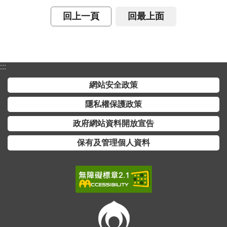
全
回上一頁
回最上面
政
策
隱
:::
私
權
網站安全政策
保
隱私權保護政策
護
政
政府網站資料開放宣告
策
保有及管理個人資料
政
府
網
站
資
料