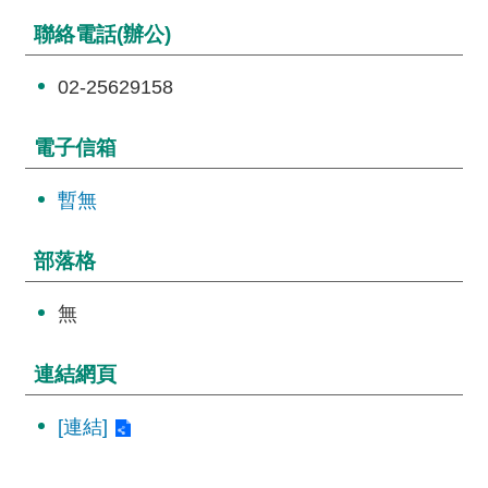
詞
聯絡電話(辦公)
彙
02-25629158
常
見
問
電子信箱
答
暫無
電
子
部落格
報
無
RSS
連結網頁
English
[連結]
網
站
安