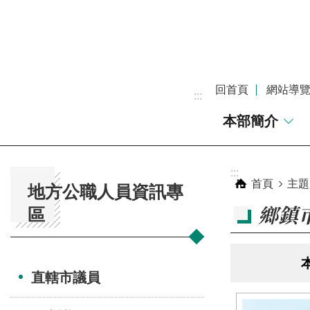
跳到主要內容區塊
回首頁
網站導
:::
本部簡介
:::
:::
首頁
主題
地方公職人員資訊專
鄉鎮
區
本
直轄市議員