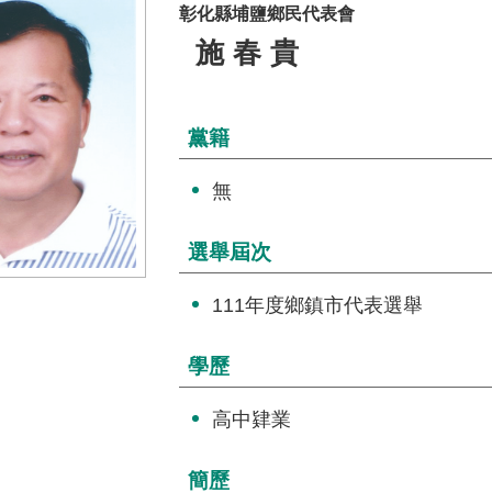
彰化縣埔鹽鄉民代表會
施春貴
黨籍
無
選舉屆次
111年度鄉鎮市代表選舉
學歷
高中肄業
簡歷