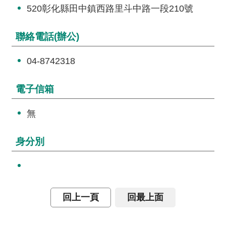
詞
520彰化縣田中鎮西路里斗中路一段210號
彙
聯絡電話(辦公)
常
見
04-8742318
問
答
電子信箱
電
無
子
報
身分別
RSS
English
回上一頁
回最上面
網
站
安