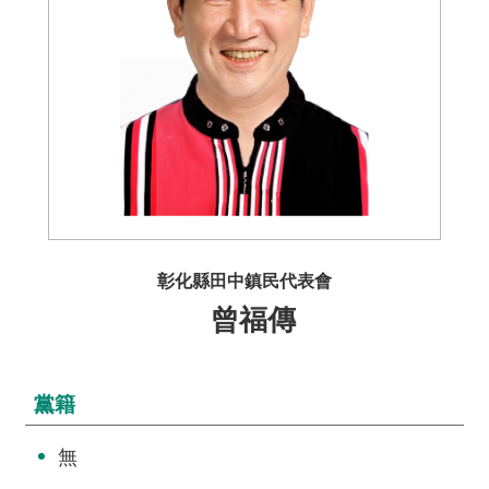
介
主
題
政
策
訊
息
快
遞
彰化縣田中鎮民代表會
曾福傳
主
題
服
務
黨籍
互
無
動