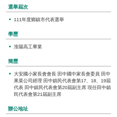
交
選舉屆次
流
回
111年度鄉鎮市代表選舉
首
頁
學歷
網
淮陽高工畢業
站
導
簡歷
覽
大安國小家長會會長 田中國中家長會委員 田中
民
果菜公司經理 田中鎮民代表會第17、18、19屆
意
代表 田中鎮民代表會第20屆副主席 現任田中鎮
信
民代表會第21屆副主席
箱
雙
辦公地址
語