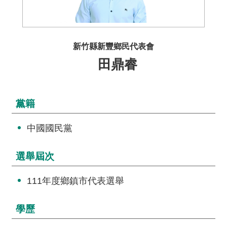
介
主
題
新竹縣新豐鄉民代表會
政
田鼎睿
策
訊
息
黨籍
快
遞
中國國民黨
主
選舉屆次
題
服
111年度鄉鎮市代表選舉
務
互
學歷
動