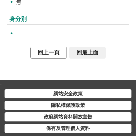
無
詞
彙
身分別
常
見
問
答
回上一頁
回最上面
電
子
報
:::
RSS
網站安全政策
English
隱私權保護政策
政府網站資料開放宣告
網
站
保有及管理個人資料
安