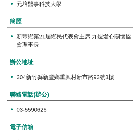
交
元培醫事科技大學
流
簡歷
回
首
新豐鄉第21屆鄉民代表會主席 九煜愛心關懷協
頁
會理事長
網
站
辦公地址
導
覽
304新竹縣新豐鄉重興村新市路93號3樓
民
聯絡電話(辦公)
意
信
03-5590626
箱
電子信箱
雙
語