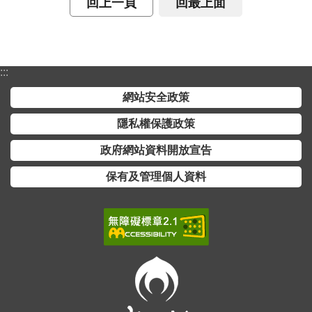
回上一頁
回最上面
全
政
策
:::
隱
私
網站安全政策
權
隱私權保護政策
保
護
政府網站資料開放宣告
政
保有及管理個人資料
策
政
府
網
站
資
料