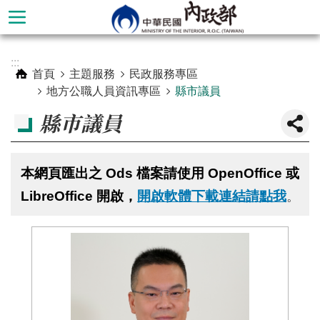
跳到主要內容區塊
進
:::
階
首頁
主題服務
民政服務專區
搜
地方公職人員資訊專區
縣市議員
尋
縣市議員
本網頁匯出之 Ods 檔案請使用 OpenOffice 或
LibreOffice 開啟，
開啟軟體下載連結請點我
。
本
部
簡