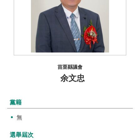
介
主
題
政
策
訊
息
苗栗縣議會
快
余文忠
遞
主
題
黨籍
服
務
無
互
動
選舉屆次