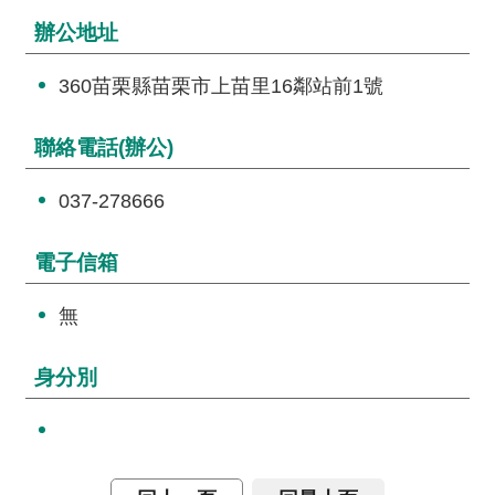
詞
辦公地址
彙
360苗栗縣苗栗市上苗里16鄰站前1號
常
見
問
聯絡電話(辦公)
答
037-278666
電
子
電子信箱
報
無
RSS
身分別
English
網
站
安