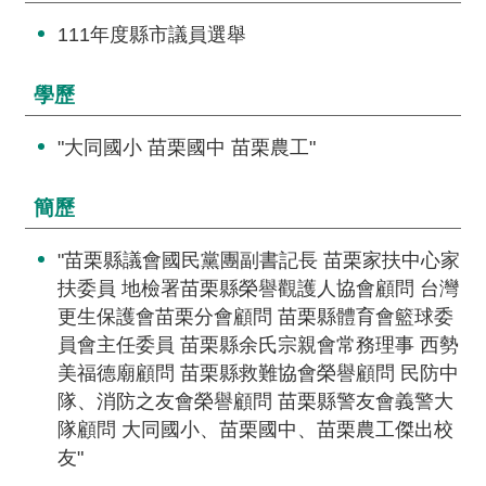
交
流
111年度縣市議員選舉
回
學歷
首
頁
"大同國小 苗栗國中 苗栗農工"
網
簡歷
站
導
"苗栗縣議會國民黨團副書記長 苗栗家扶中心家
覽
扶委員 地檢署苗栗縣榮譽觀護人協會顧問 台灣
民
更生保護會苗栗分會顧問 苗栗縣體育會籃球委
意
員會主任委員 苗栗縣余氏宗親會常務理事 西勢
信
美福德廟顧問 苗栗縣救難協會榮譽顧問 民防中
箱
隊、消防之友會榮譽顧問 苗栗縣警友會義警大
隊顧問 大同國小、苗栗國中、苗栗農工傑出校
雙
友"
語