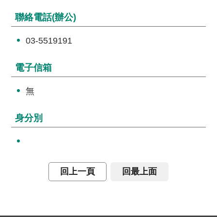
詞
聯絡電話(辦公)
彙
常
03-5519191
見
問
電子信箱
答
無
電
子
身分別
報
RSS
English
回上一頁
回最上面
網
站
安