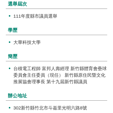
交
選舉屆次
流
111年度縣市議員選舉
回
首
學歷
頁
大華科技大學
網
站
導
簡歷
覽
台積電工程師 富邦人壽經理 新竹縣體育會壘球
民
委員會主任委員（現任） 新竹縣原住民暨文化
意
推展協會理事長 第十九屆新竹縣議員
信
箱
辦公地址
雙
302新竹縣竹北市斗崙里光明六路8號
語