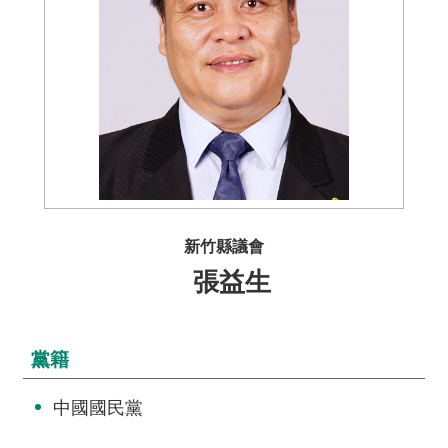
介
主
題
政
策
訊
息
快
新竹縣議會
遞
張益生
主
題
服
黨籍
務
互
中國國民黨
動