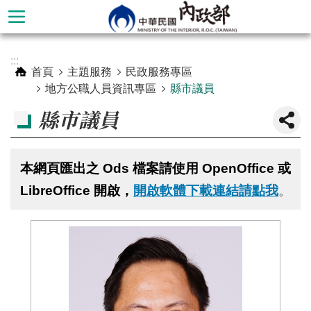
跳到主要內容區塊
進
:::
階
首頁
主題服務
民政服務專區
搜
地方公職人員資訊專區
縣市議員
尋
縣市議員
本網頁匯出之 Ods 檔案請使用 OpenOffice 或
LibreOffice 開啟，
開啟軟體下載連結請點我
。
本
部
簡