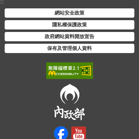
:::
全
網站安全政策
政
策
隱私權保護政策
隱
政府網站資料開放宣告
私
保有及管理個人資料
權
保
護
政
策
政
府
網
站
資
料