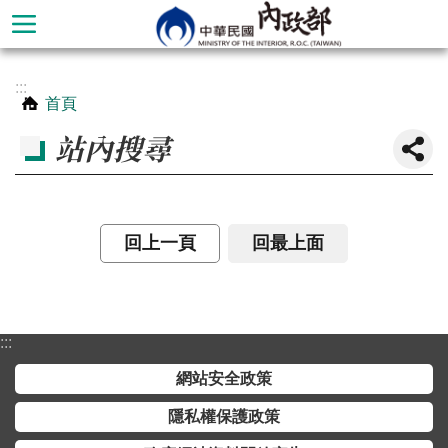
跳到主要內容區塊
進
:::
階
首頁
搜
站內搜尋
尋
回上一頁
回最上面
:::
網站安全政策
本
隱私權保護政策
部
簡