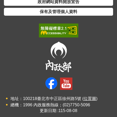
政府網站資料開放宣告
介
保有及管理個人資料
主
題
政
策
訊
息
快
遞
主
題
服
務
地址：100218臺北市中正區徐州路5號 (
位置圖
)
互
總機：1996 內政服務熱線；(02)7750-5096
更新日期
115-08-08
動