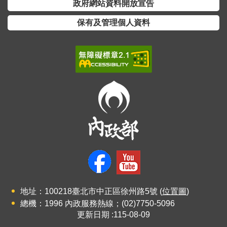
政府網站資料開放宣告
介
保有及管理個人資料
主
題
政
策
訊
息
快
遞
主
題
服
務
地址：100218臺北市中正區徐州路5號 (
位置圖
)
互
總機：1996 內政服務熱線；(02)7750-5096
更新日期
115-08-09
動