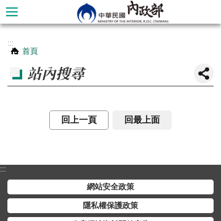
跳到主要內容區塊
進
:::
階
首頁
搜
站內搜尋
尋
回上一頁
回最上面
:::
網站安全政策
本
隱私權保護政策
部
簡