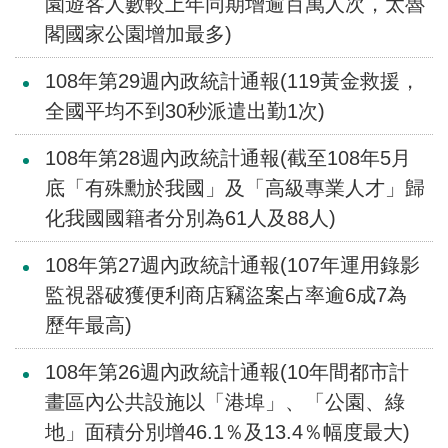
園遊客人數較上年同期增逾百萬人次，太魯
介
閣國家公園增加最多)
主
108年第29週內政統計通報(119黃金救援，
題
全國平均不到30秒派遣出勤1次)
政
策
108年第28週內政統計通報(截至108年5月
訊
底「有殊勳於我國」及「高級專業人才」歸
息
化我國國籍者分別為61人及88人)
快
遞
108年第27週內政統計通報(107年運用錄影
主
監視器破獲便利商店竊盜案占率逾6成7為
題
歷年最高)
服
務
108年第26週內政統計通報(10年間都市計
畫區內公共設施以「港埠」、「公園、綠
互
動
地」面積分別增46.1％及13.4％幅度最大)