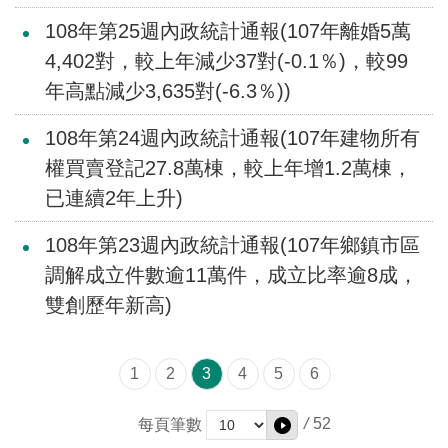
交
流
108年第25週內政統計通報(107年離婚5萬
4,402對，較上年減少37對(-0.1％)，較99
回
年高點減少3,635對(-6.3％))
首
頁
108年第24週內政統計通報(107年建物所有
權買賣登記27.8萬棟，較上年增1.2萬棟，
網
站
已連續2年上升)
導
覽
108年第23週內政統計通報(107年鄉鎮市區
調解成立件數逾11萬件，成立比率逾8成，
民
雙創歷年新高)
意
信
箱
1
2
3
4
5
6
雙
/
52
每頁筆數
語