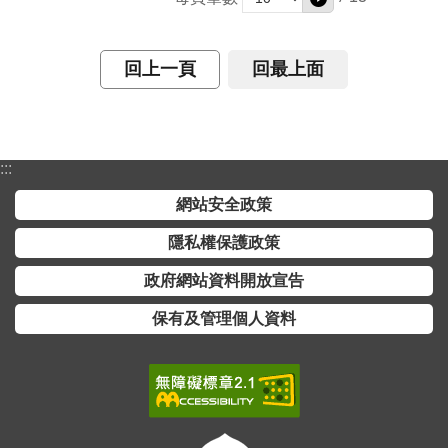
介
主
回上一頁
回最上面
題
政
策
:::
訊
息
網站安全政策
快
隱私權保護政策
遞
政府網站資料開放宣告
主
題
保有及管理個人資料
服
務
互
動